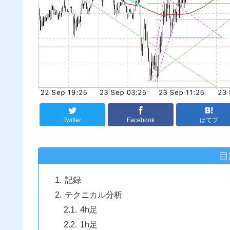
Twitter
Facebook
はてブ
目
記録
テクニカル分析
4h足
1h足