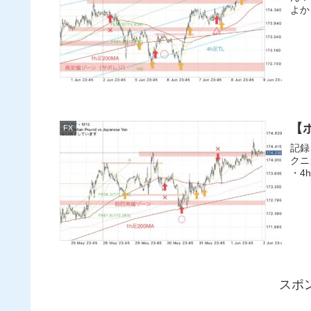
よか
【ポ
FX
記録 
クニ
・4h
スポ