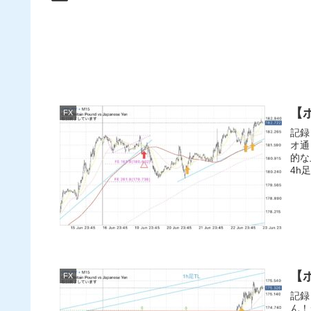
【ポ
FX
記録
オ通
的な
4h足
【ポ
FX
記録 
ん！