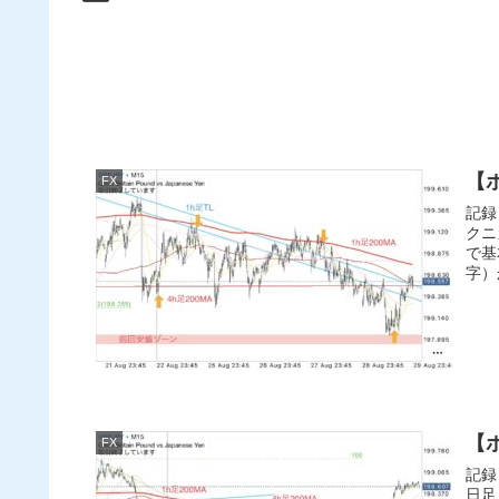
【ポ
FX
記録
クニ
で基
字）か
【ポ
FX
記録
日足