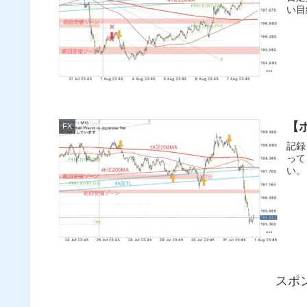
い目
【ポ
FX
記録
って
い。
スポ