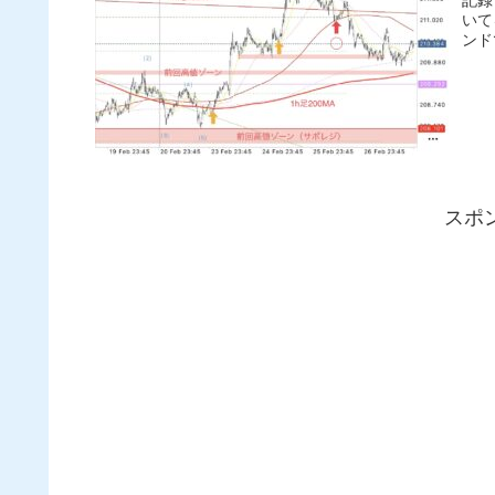
記録
いて
ンド
スポ