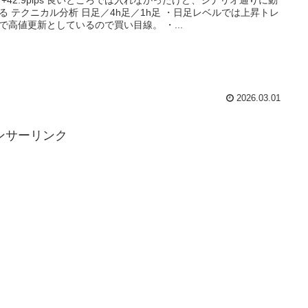
 +42.9pips 良いところでは入れなかったけど、シナリオ通りに動
る テクニカル分析 日足／4h足／1h足 ・日足レベルでは上昇トレ
で高値更新としているので買い目線。 ・...
2026.03.01
ンサーリンク