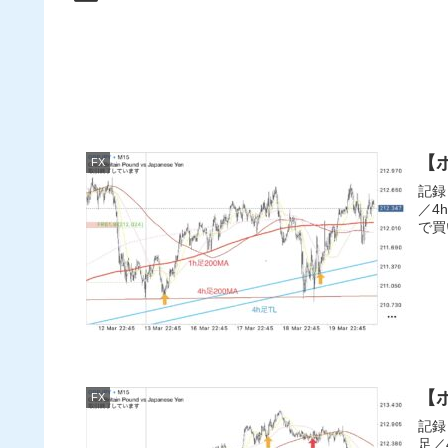
【ポ
FX
記録
／4
で買
【ポ
FX
記録
足／