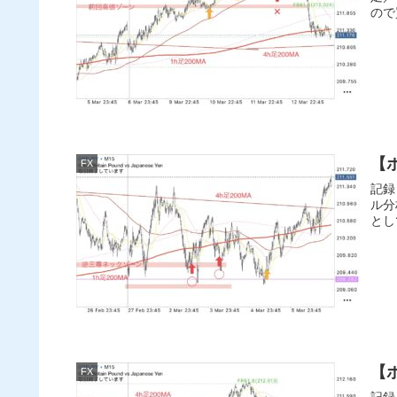
ので
【ポ
FX
記録
ル分
とし
【ポ
FX