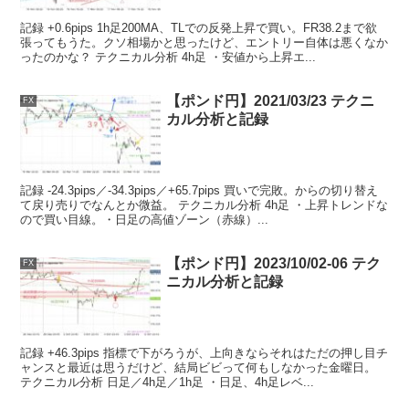
記録 +0.6pips 1h足200MA、TLでの反発上昇で買い。FR38.2まで欲
張ってもうた。クソ相場かと思ったけど、エントリー自体は悪くなか
ったのかな？ テクニカル分析 4h足 ・安値から上昇エ...
【ポンド円】2021/03/23 テクニ
FX
カル分析と記録
記録 -24.3pips／-34.3pips／+65.7pips 買いで完敗。からの切り替え
て戻り売りでなんとか微益。 テクニカル分析 4h足 ・上昇トレンドな
ので買い目線。・日足の高値ゾーン（赤線）...
【ポンド円】2023/10/02-06 テク
FX
ニカル分析と記録
記録 +46.3pips 指標で下がろうが、上向きならそれはただの押し目チ
ャンスと最近は思うだけど、結局ビビって何もしなかった金曜日。
テクニカル分析 日足／4h足／1h足 ・日足、4h足レベ...