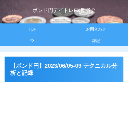
ポンド円デイトレFX反省会
TOP
お問合わせ
FX
雑記
【ポンド円】2023/06/05-09 テクニカル分
析と記録