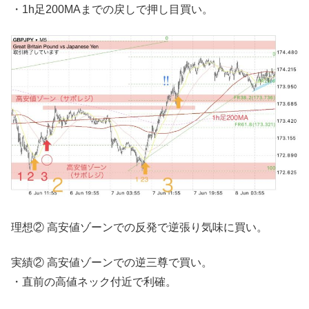
・1h足200MAまでの戻しで押し目買い。
理想② 高安値ゾーンでの反発で逆張り気味に買い。
実績② 高安値ゾーンでの逆三尊で買い。
・直前の高値ネック付近で利確。