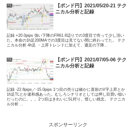
【ポンド円】2021/05/20-21 テク
FX
ニカル分析と記録
記録 +20.0pips 強い下降のFR61.8辺りでの3度目で売って少し頂い
た。本命の1h足200MAでの3度目は見てない間に終わってた。 テク
ニカル分析 4h足 ・上昇トレンドに加えて、週足の下降...
【ポンド円】2021/07/05-06 テク
FX
ニカル分析と記録
記録 -22.8pips／-15.0pips 1つ目の売りは確かに直前のV字上昇とか
1h足TLとか違和感あった。むしろシナリオとしては押し目買い狙い
だったのに。。。2つ目はきれいにSL狩り。惜しい残念。 テクニカ
ル分析 ...
スポンサーリンク