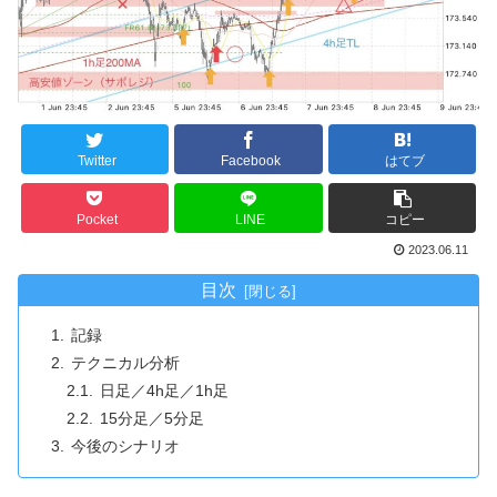
Twitter
Facebook
はてブ
Pocket
LINE
コピー
2023.06.11
目次
記録
テクニカル分析
日足／4h足／1h足
15分足／5分足
今後のシナリオ