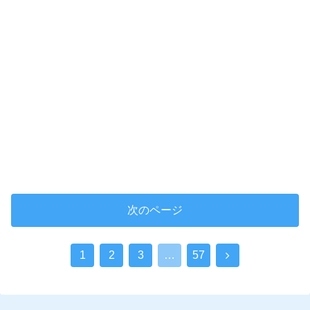
次のページ
1
2
3
…
57