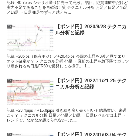
記録 -40.7pips シナリオ通りに売って完敗。早計。絶賛連敗中だけど
実力不足であることを再確認！笑 テクニカル分析 月足／日足／4h足
／1h足 ・日足4h足でずっと越えら...
【ポンド円】2020/9/28 テクニカ
FX
ル分析と記録
記録 +20pips（保有ポジ）／+20.4pips 今回の上昇を3波と見てエリ
オット確定か？ テクニカル分析 4h足 ・直前の上昇を急下降でガッツ
リ戻されるも日足FR50で反発してる様子。 1...
【ポンド円】2022/11/21-25 テク
FX
ニカル分析と記録
記録 +23.4pips／+16.0pips 引き続き戻り売り狙いも結局買い。来週
こそ？ テクニカル分析 日足／4h足／1h足 ・日足レベルでは上昇ト
レンドで、なかなか超えられなかった...
【ポンド円】2022/01/03-04 テク
FX