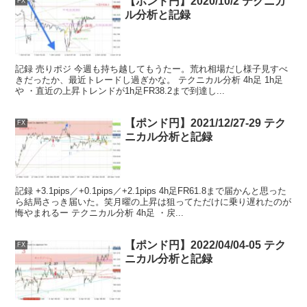
【ポンド円】2020/10/2 テクニカ
FX
ル分析と記録
記録 売りポジ 今週も持ち越してもうたー。荒れ相場だし様子見すべ
きだったか、最近トレードし過ぎかな。 テクニカル分析 4h足 1h足
や ・直近の上昇トレンドが1h足FR38.2まで到達し...
【ポンド円】2021/12/27-29 テク
FX
ニカル分析と記録
記録 +3.1pips／+0.1pips／+2.1pips 4h足FR61.8まで届かんと思った
ら結局さっき届いた。笑月曜の上昇は狙ってただけに乗り遅れたのが
悔やまれるー テクニカル分析 4h足 ・戻...
【ポンド円】2022/04/04-05 テク
FX
ニカル分析と記録