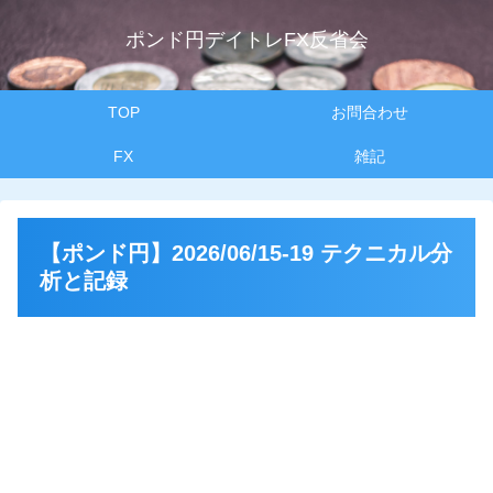
ポンド円デイトレFX反省会
TOP
お問合わせ
FX
雑記
【ポンド円】2026/06/15-19 テクニカル分
析と記録