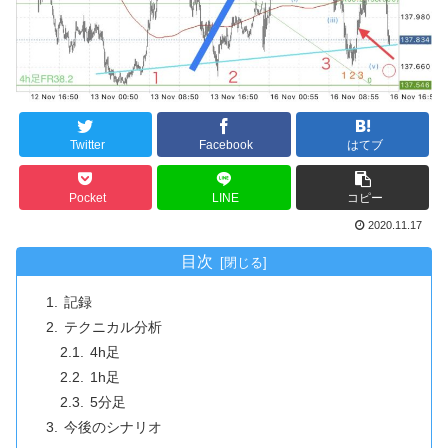
Twitter
Facebook
はてブ
Pocket
LINE
コピー
2020.11.17
目次
記録
テクニカル分析
4h足
1h足
5分足
今後のシナリオ