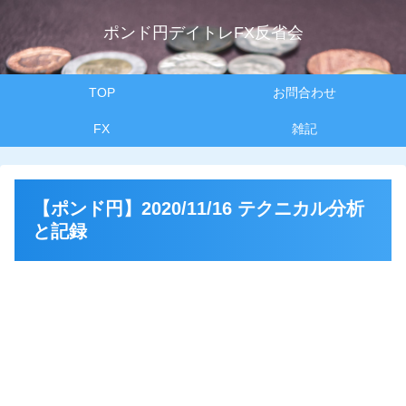
ポンド円デイトレFX反省会
TOP
お問合わせ
FX
雑記
【ポンド円】2020/11/16 テクニカル分析
と記録