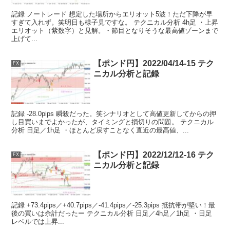
記録 ノートレード 想定した場所からエリオット5波！ただ下降が早
すぎて入れず。笑明日も様子見ですな。 テクニカル分析 4h足 ・上昇
エリオット（紫数字）と見解。・節目となりそうな最高値ゾーンまで
上げて...
【ポンド円】2022/04/14-15 テク
FX
ニカル分析と記録
記録 -28.0pips 瞬殺だった。笑シナリオとして高値更新してからの押
し目買いまでよかったが、タイミングと損切りの問題。 テクニカル
分析 日足／1h足 ・ほとんど戻すことなく直近の最高値、...
【ポンド円】2022/12/12-16 テク
FX
ニカル分析と記録
記録 +73.4pips／+40.7pips／-41.4pips／-25.3pips 抵抗帯が堅い！最
後の買いは余計だったー テクニカル分析 日足／4h足／1h足 ・日足
レベルでは上昇...