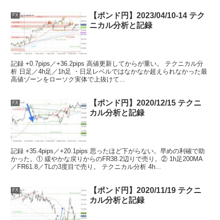
【ポンド円】2023/04/10-14 テク
FX
ニカル分析と記録
記録 +0.7pips／+36.2pips 高値更新してからが重い。 テクニカル分
析 日足／4h足／1h足 ・日足レベルではなかなか超えられなかった最
高値ゾーンをローソク実体で上抜けて...
【ポンド円】2020/12/15 テクニ
FX
カル分析と記録
記録 +35.4pips／+20.1pips 思ったほど下がらない。早めの利確で助
かった。① 緩やかな戻りからのFR38.2辺りで売り。② 1h足200MA
／FR61.8／TLの3度目で売り。 テクニカル分析 4h...
【ポンド円】2020/11/19 テクニ
FX
カル分析と記録