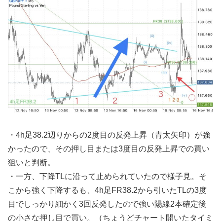
・4h足38.2辺りからの2度目の反発上昇（青太矢印）が強
かったので、その押し目または3度目の反発上昇での買い
狙いと判断。
・一方、下降TLに沿って止められていたので様子見。そ
こから強く下降するも、4h足FR38.2から引いたTLの3度
目でしっかり細かく3回反発したので強い陽線2本確定後
の小さな押し目で買い。（ちょうどチャート開いたタイミ