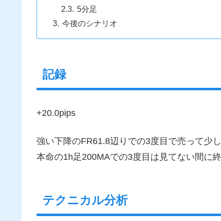
5分足
今後のシナリオ
記録
+20.0pips
強い下降のFR61.8辺りでの3度目で売って少
本命の1h足200MAでの3度目は見てない間に
テクニカル分析