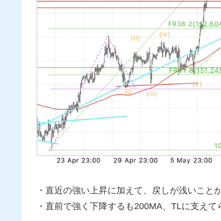
・直近の強い上昇に加えて、戻しが浅いこと
・直前で強く下降するも200MA、TLに支え