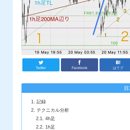
Twitter
Facebook
はてブ
目
記録
テクニカル分析
4h足
1h足