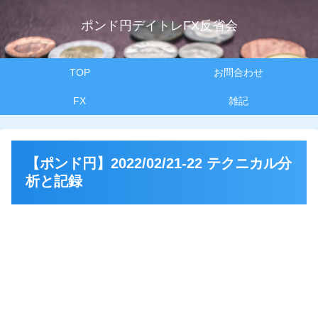
ポンド円デイトレFX反省会
TOP
お問合わせ
FX
雑記
【ポンド円】2022/02/21-22 テクニカル分
析と記録