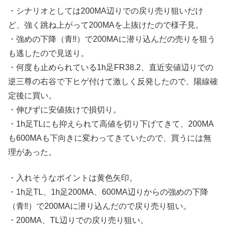
・シナリオとしては200MA辺りでの戻り売り狙いだけ
ど、強く跳ね上がって200MAを上抜けたので様子見。
・強めの下降（青‼︎）で200MAに潜り込んだの売りを狙う
も逃したので見送り。
・何度も止められている1h足FR38.2、直近安値辺りでの
逆三尊の右谷で下ヒゲ付けて激しく反発したので、陽線確
定後に買い。
・伸びずに安値抜けで損切り。
・1h足TLにも抑えられて高値を切り下げてきて、200MA
も600MAも下向きに変わってきていたので、買うには無
理があった。
・入れそうなポイントは黄色矢印。
・1h足TL、1h足200MA、600MA辺りからの強めの下降
（青‼︎）で200MAに潜り込んだので戻り売り狙い。
・200MA、TL辺りでの戻り売り狙い。