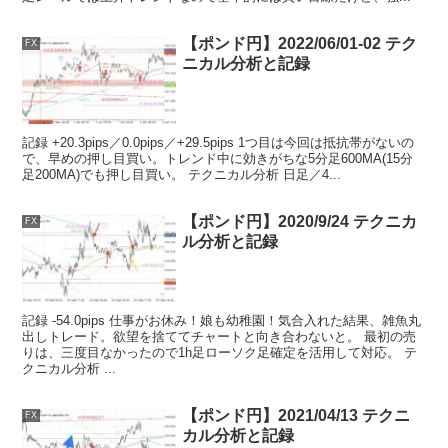
【ポンド円】2022/06/01-02 テク
FX
ニカル分析と記録
記録 +20.3pips／0.0pips／+29.5pips 1つ目は今回は抵抗帯がないの
で、早めの押し目買い。トレンド中に効きがちな5分足600MA(15分
足200MA)でも押し目買い。 テクニカル分析 日足／4...
【ポンド円】2020/9/24 テクニカ
FX
ル分析と記録
記録 -54.0pips 仕事がお休み！娘も幼稚園！気合入れた結果、雑魚丸
出しトレード。欲望を捨ててチャートと向き合わないと。 最初の売
りは、三度目なかったので1h足ローソク足確定を活用して対応。 テ
クニカル分析 ...
【ポンド円】2021/04/13 テクニ
FX
カル分析と記録