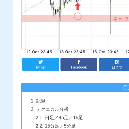
Twitter
Facebook
はてブ
目
記録
テクニカル分析
日足／4h足／1h足
15分足／5分足