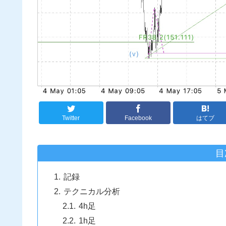
Twitter
Facebook
はてブ
目
記録
テクニカル分析
4h足
1h足