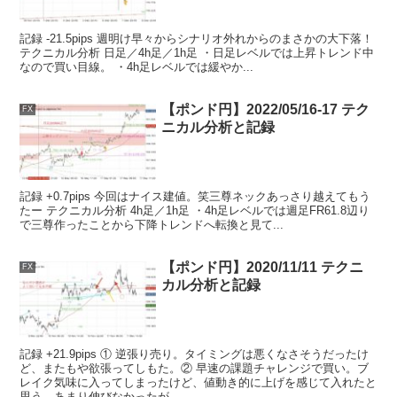
記録 -21.5pips 週明け早々からシナリオ外れからのまさかの大下落！
テクニカル分析 日足／4h足／1h足 ・日足レベルでは上昇トレンド中
なので買い目線。 ・4h足レベルでは緩やか...
【ポンド円】2022/05/16-17 テク
FX
ニカル分析と記録
記録 +0.7pips 今回はナイス建値。笑三尊ネックあっさり越えてもう
たー テクニカル分析 4h足／1h足 ・4h足レベルでは週足FR61.8辺り
で三尊作ったことから下降トレンドへ転換と見て...
【ポンド円】2020/11/11 テクニ
FX
カル分析と記録
記録 +21.9pips ① 逆張り売り。タイミングは悪くなさそうだったけ
ど、またもや欲張ってしもた。② 早速の課題チャレンジで買い。ブ
レイク気味に入ってしまったけど、値動き的に上げを感じて入れたと
思う。あまり伸びなかったが。...