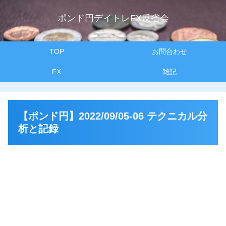
ポンド円デイトレFX反省会
TOP
お問合わせ
FX
雑記
【ポンド円】2022/09/05-06 テクニカル分
析と記録