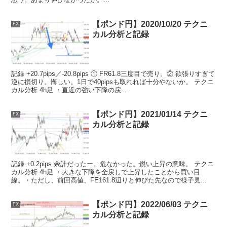
【ポンド円】2020/10/20 テクニ
FX
カル分析と記録
記録 +20.7pips／-20.8pips ① FR61.8三度目で売り。② 欲張りすぎて
逆に損切り。悔しい。1日で40pipsも取れれば十分やないか。 テクニ
カル分析 4h足 ・直近の強い下降の戻...
【ポンド円】2021/01/14 テクニ
FX
カル分析と記録
記録 +0.2pips 余計だったー。危なかった。鋭い上昇の意味。 テクニ
カル分析 4h足 ・大きな下降を全戻しで上昇したことから買い目
線。・ただし、前回高値、FE161.8辺りと伸びた先なので様子見...
【ポンド円】2022/06/03 テクニ
FX
カル分析と記録