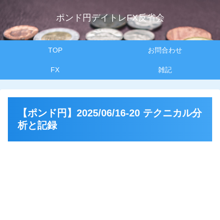
ポンド円デイトレFX反省会
TOP
お問合わせ
FX
雑記
【ポンド円】2025/06/16-20 テクニカル分
析と記録