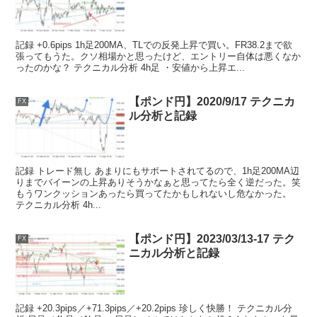
記録 +0.6pips 1h足200MA、TLでの反発上昇で買い。FR38.2まで欲
張ってもうた。クソ相場かと思ったけど、エントリー自体は悪くなか
ったのかな？ テクニカル分析 4h足 ・安値から上昇エ...
【ポンド円】2020/9/17 テクニカ
FX
ル分析と記録
記録 トレード無し あまりにもサポートされてるので、1h足200MA辺
りまでバイーンの上昇ありそうかなぁと思ってたら全く逆だった。笑
もうワンクッションあったら買ってたかもしれないし危なかった。
テクニカル分析 4h...
【ポンド円】2023/03/13-17 テク
FX
ニカル分析と記録
記録 +20.3pips／+71.3pips／+20.2pips 珍しく快勝！ テクニカル分