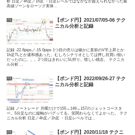
析 日足／4h足／1h足 ・日足レベルではなかなか超えられなかった最
高値ゾーンをローソク実体...
【ポンド円】2021/07/05-06 テク
FX
ニカル分析と記録
記録 -22.8pips／-15.0pips 1つ目の売りは確かに直前のV字上昇とか
1h足TLとか違和感あった。むしろシナリオとしては押し目買い狙い
だったのに。。。2つ目はきれいにSL狩り。惜しい残念。 テクニカ
ル分析 ...
【ポンド円】2022/09/26-27 テク
FX
ニカル分析と記録
記録 ノートレード 月曜だけで155→149→157のジェットコースタ
ー。5分足なのに縦軸がバグってる。笑関わらなくてよかった。 テク
ニカル分析 日足／4h足／1h足 ・日足レベルでは...
【ポンド円】2020/11/18 テクニ
FX