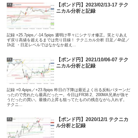
【ポンド円】2023/02/13-17 テク
FX
ニカル分析と記録
記録 +25.7pips／-14.5pips 週明け早々にシナリオ修正。笑とりあえ
ず戻り高値を超えるまでは売り目線！ テクニカル分析 日足／4h足／
1h足 ・日足レベルではなかなか超え...
【ポンド円】2021/10/06-07 テク
FX
ニカル分析と記録
記録 +0.4pips／+23.8pips 昨日の下降は最近よく出る反転パターンだ
ったので売れたら最高だったー。今日はFR38.2、200MA兄弟が強そ
うだったの買い。最後の上昇も狙ってたものの残念ながら入れず。
テクニ...
【ポンド円】2020/12/1 テクニカ
FX
ル分析と記録