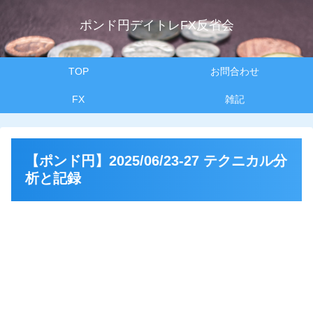
ポンド円デイトレFX反省会
TOP
お問合わせ
FX
雑記
【ポンド円】2025/06/23-27 テクニカル分
析と記録