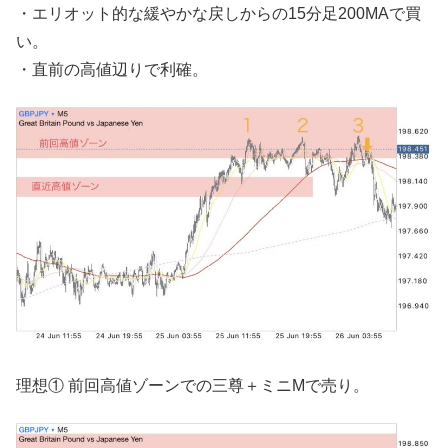
・エリオット的な緩やかな戻しからの15分足200MAで買
い。
・直前の高値辺りで利確。
理想① 前回高値ゾーンでの三尊＋ミニMで売り。