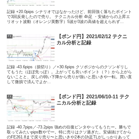
記録 +20.0pips シナリオではなかったけど、前回強く落ちたポイント
で3回反発したので売り。 テクニカル分析 4h足 ・安値からの上昇エ
リオット波動（オレンジ英数字）5波が3波の高値を超えられず...
【ポンド円】2021/02/12 テクニ
FX
カル分析と記録
記録 -43.6pips（損切り）／+30.6pips クソポジからのクソンギリし
てもうた（ほぼ先っぽ）。上がっても良いポイント（？）から上がら
ないことと、戻しの弱い下降から売りが強いと思いきや一転。買い直
して微損で済んでよか...
【ポンド円】2021/06/10-11 テク
FX
ニカル分析と記録
記録 -40.7pips／-73.2pips 強めの往復ビンタやってもうたー。勝ちで
取ってみたいpips数やでー。特に売りはクソ過ぎた。安値抜けてから
のFE261.8まで戻り売り〜と思いきや2本の1h足TLがしっかりあって