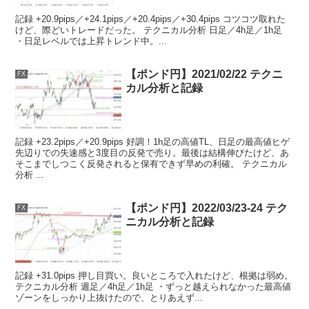
記録 +20.9pips／+24.1pips／+20.4pips／+30.4pips コツコツ取れた
けど、際どいトレードだった。 テクニカル分析 日足／4h足／1h足
・日足レベルでは上昇トレンド中。...
【ポンド円】2021/02/22 テクニ
FX
カル分析と記録
記録 +23.2pips／+20.9pips 好調！1h足の高値TL、日足の最高値ヒゲ
先辺りでの失速感と3度目の反発で売り。最後は結構伸びたけど、あ
そこまでしつこく反発されると保有できず早めの利確。 テクニカル
分析 ...
【ポンド円】2022/03/23-24 テク
FX
ニカル分析と記録
記録 +31.0pips 押し目買い。良いところで入れたけど、根拠は弱め。
テクニカル分析 週足／4h足／1h足 ・ずっと越えられなかった最高値
ゾーンをしっかり上抜けたので、とりあえず...