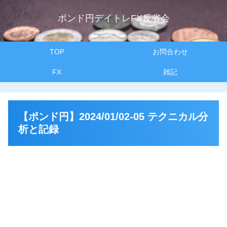
ポンド円デイトレFX反省会
TOP
お問合わせ
FX
雑記
【ポンド円】2024/01/02-05 テクニカル分
析と記録