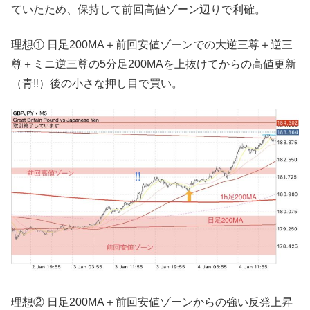
ていたため、保持して前回高値ゾーン辺りで利確。
理想① 日足200MA＋前回安値ゾーンでの大逆三尊＋逆三
尊＋ミニ逆三尊の5分足200MAを上抜けてからの高値更新
（青‼︎）後の小さな押し目で買い。
理想② 日足200MA＋前回安値ゾーンからの強い反発上昇