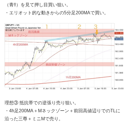
（青‼︎）を見て押し目買い狙い。
・エリオット的な動きからの5分足200MAで買い。
理想③ 抵抗帯での逆張り売り狙い。
・4h足200MA＋Mネックゾーン＋前回高値辺りでのTLに
沿った三尊＋ミニMで売り。