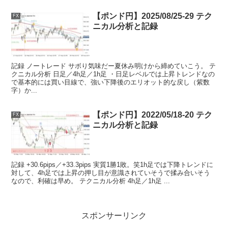
【ポンド円】2025/08/25-29 テク
FX
ニカル分析と記録
記録 ノートレード サボり気味だー夏休み明けから締めていこう。 テ
クニカル分析 日足／4h足／1h足 ・日足レベルでは上昇トレンドなの
で基本的には買い目線で、強い下降後のエリオット的な戻し（紫数
字）か...
【ポンド円】2022/05/18-20 テク
FX
ニカル分析と記録
記録 +30.6pips／+33.3pips 実質1勝1敗。笑1h足では下降トレンドに
対して、4h足では上昇の押し目が意識されていそうで揉み合いそう
なので、利確は早め。 テクニカル分析 4h足／1h足 ...
スポンサーリンク