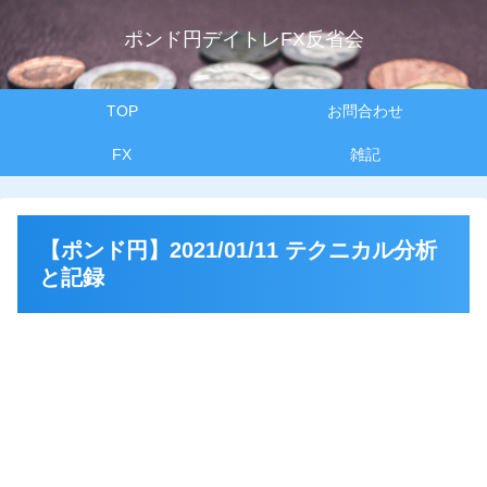
ポンド円デイトレFX反省会
TOP
お問合わせ
FX
雑記
【ポンド円】2021/01/11 テクニカル分析
と記録