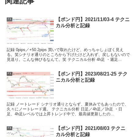
関連記事
【ポンド円】2021/11/03-4 テクニ
FX
カル分析と記録
記録 0pips／+50.2pips 買いで取れたけど、めっちゃしょぼく見え
る。笑シナリオ通りのところから下げたけど入れず、戻しもないので
見送り。こんな伸びるなんて。笑 テクニカル分析 4h足 ・週足...
【ポンド円】2023/08/21-25 テク
FX
ニカル分析と記録
記録 ノートレード シナリオ通りとならず、夏休みでもあったので、
久々にノートレード週。 テクニカル分析 日足／4h足／1h足 ・日
足、4h足レベルでは上昇トレンド中で、最高値更新したの...
【ポンド円】2021/08/03 テクニ
FX
カル分析と記録