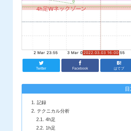
Twitter
Facebook
はてブ
目
記録
テクニカル分析
4h足
1h足