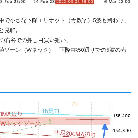
中で小さな下降エリオット（青数字）5波も終わり、
と見解。
尊の右谷での押し目買い狙い。
値ゾーン（Wネック）、下降FR50辺りでの5波の売