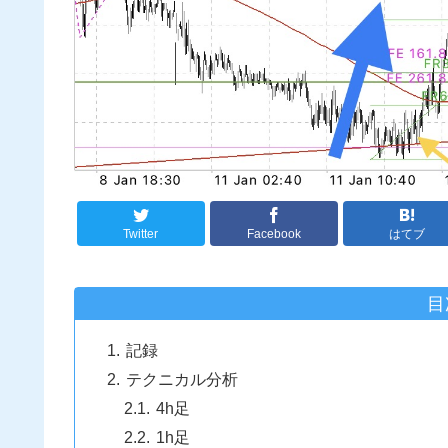
Twitter
Facebook
はてブ
目
記録
テクニカル分析
4h足
1h足