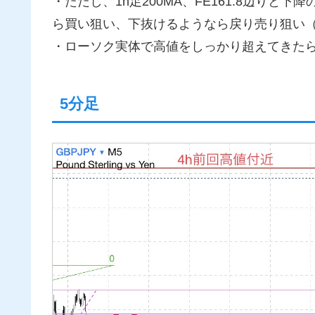
・ただし、1h足200MA、FE161.8辺り
ら買い狙い、下抜けるようなら戻り売り狙い
・ローソク実体で高値をしっかり超えてきた
5分足