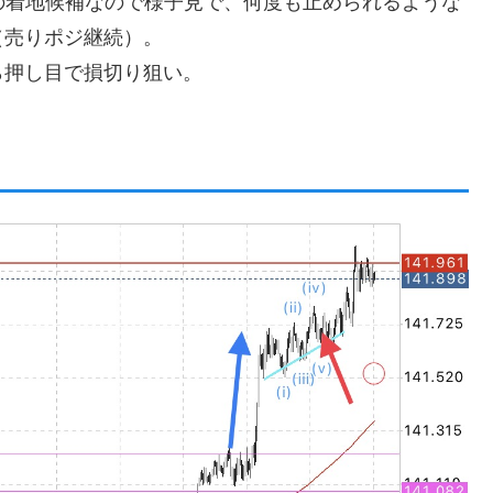
と下降の着地候補なので様子見で、何度も止められるような
（売りポジ継続）。
ら押し目で損切り狙い。