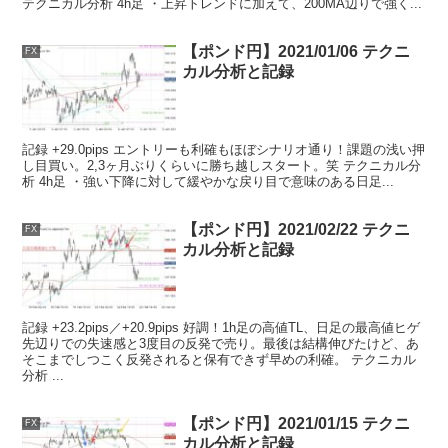
テクニカル分析 4h足 ・上昇トレンドに加えて、200MA辺りで強く...
【ポンド円】2021/01/06 テクニ
FX
カル分析と記録
記録 +29.0pips エントリーも利確もほぼシナリオ通り！課題の浅い押
し目買い。2,3ヶ月ぶりくらいに勝ち越しスタート。笑 テクニカル分
析 4h足 ・強い下降に対して緩やかな戻り目で意味のある日足...
【ポンド円】2021/02/22 テクニ
FX
カル分析と記録
記録 +23.2pips／+20.9pips 好調！1h足の高値TL、日足の最高値ヒゲ
先辺りでの失速感と3度目の反発で売り。最後は結構伸びたけど、あ
そこまでしつこく反発されると保有できず早めの利確。 テクニカル
分析 ...
【ポンド円】2021/01/15 テクニ
FX
カル分析と記録