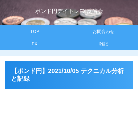
ポンド円デイトレFX反省会
TOP
お問合わせ
FX
雑記
【ポンド円】2021/10/05 テクニカル分析
と記録