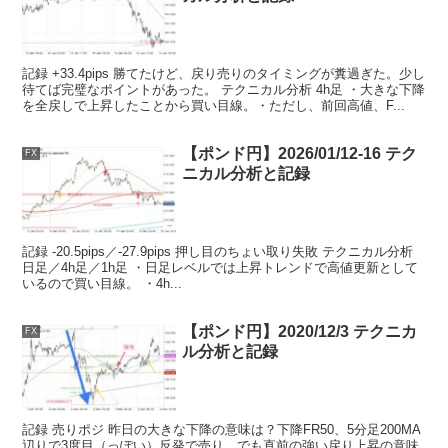
記録 +33.4pips 勝てたけど、戻り売りのタイミングが糞過ぎた。少し
待てば完璧なポイントがあった。 テクニカル分析 4h足 ・大きな下降
を全戻しで上昇したことから買い目線。・ただし、前回高値、F...
【ポンド円】2026/01/12-16 テク
FX
ニカル分析と記録
記録 -20.5pips／-27.9pips 押し目のちょい取り失敗 テクニカル分析
日足／4h足／1h足 ・日足レベルでは上昇トレンドで高値更新として
いるので買い目線。 ・4h...
【ポンド円】2020/12/3 テクニカ
FX
ル分析と記録
記録 売りポジ 昨日の大きな下降の意味は？下降FR50、5分足200MA
辺りで3度目（っぽい）反発で売り。でも直前の強い戻り上昇の意味