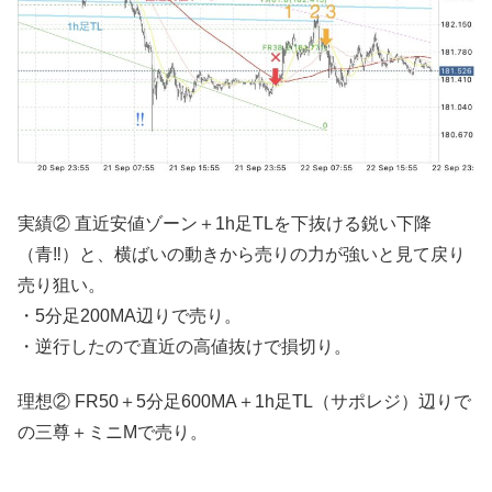
実績② 直近安値ゾーン＋1h足TLを下抜ける鋭い下降
（青‼︎）と、横ばいの動きから売りの力が強いと見て戻り
売り狙い。
・5分足200MA辺りで売り。
・逆行したので直近の高値抜けで損切り。
理想② FR50＋5分足600MA＋1h足TL（サポレジ）辺りで
の三尊＋ミニMで売り。