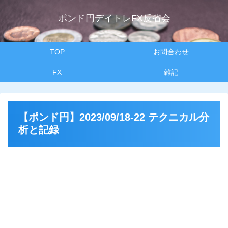
ポンド円デイトレFX反省会
TOP
お問合わせ
FX
雑記
【ポンド円】2023/09/18-22 テクニカル分
析と記録