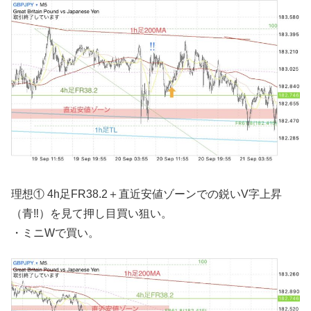
理想① 4h足FR38.2＋直近安値ゾーンでの鋭いV字上昇
（青‼︎）を見て押し目買い狙い。
・ミニWで買い。