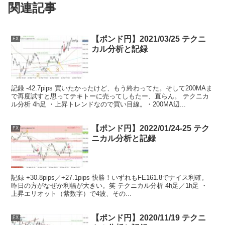
関連記事
【ポンド円】2021/03/25 テクニ
FX
カル分析と記録
記録 -42.7pips 買いたかったけど、もう終わってた。そして200MAま
で再度試すと思ってテキトーに売ってしもたー、直らん。 テクニカ
ル分析 4h足 ・上昇トレンドなので買い目線。・200MA辺...
【ポンド円】2022/01/24-25 テク
FX
ニカル分析と記録
記録 +30.8pips／+27.1pips 快勝！いずれもFE161.8でナイス利確。
昨日の方がなぜか利幅が大きい。笑 テクニカル分析 4h足／1h足 ・
上昇エリオット（紫数字）で4波、その...
【ポンド円】2020/11/19 テクニ
FX