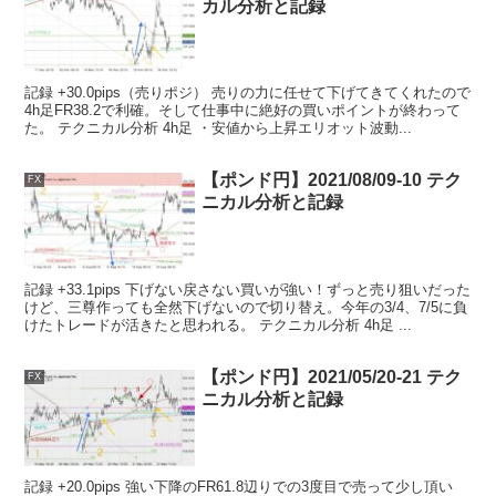
カル分析と記録
記録 +30.0pips（売りポジ） 売りの力に任せて下げてきてくれたので
4h足FR38.2で利確。そして仕事中に絶好の買いポイントが終わって
た。 テクニカル分析 4h足 ・安値から上昇エリオット波動...
【ポンド円】2021/08/09-10 テク
FX
ニカル分析と記録
記録 +33.1pips 下げない戻さない買いが強い！ずっと売り狙いだった
けど、三尊作っても全然下げないので切り替え。今年の3/4、7/5に負
けたトレードが活きたと思われる。 テクニカル分析 4h足 ...
【ポンド円】2021/05/20-21 テク
FX
ニカル分析と記録
記録 +20.0pips 強い下降のFR61.8辺りでの3度目で売って少し頂い