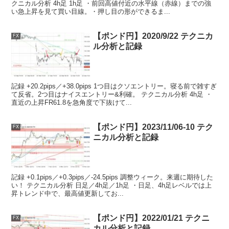
クニカル分析 4h足 1h足 ・前回高値付近の水平線（赤線）までの強
い急上昇を見て買い目線。・押し目の形ができるま...
【ポンド円】2020/9/22 テクニカ
FX
ル分析と記録
記録 +20.2pips／+38.0pips 1つ目はクソエントリー。寝る前で雑すぎ
て反省。2つ目はナイスエントリー&利確。 テクニカル分析 4h足 ・
直近の上昇FR61.8を急角度で下抜けて...
【ポンド円】2023/11/06-10 テク
FX
ニカル分析と記録
記録 +0.1pips／+0.3pips／-24.5pips 調整ウィーク。来週に期待した
い！ テクニカル分析 日足／4h足／1h足 ・日足、4h足レベルでは上
昇トレンド中で、最高値更新してお...
【ポンド円】2022/01/21 テクニ
FX
カル分析と記録