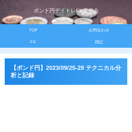
ポンド円デイトレFX反省会
TOP
お問合わせ
FX
雑記
【ポンド円】2023/09/25-29 テクニカル分
析と記録