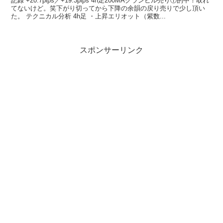
記録 +20.7pips／+19.3pips 4h足200MAグランビル売り①的中！取れ
てないけど。笑下がり切ってから下降の余韻の戻り売りで少し頂い
た。 テクニカル分析 4h足 ・上昇エリオット（紫数...
スポンサーリンク