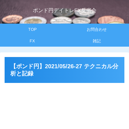
ポンド円デイトレFX反省会
TOP
お問合わせ
FX
雑記
【ポンド円】2021/05/26-27 テクニカル分
析と記録