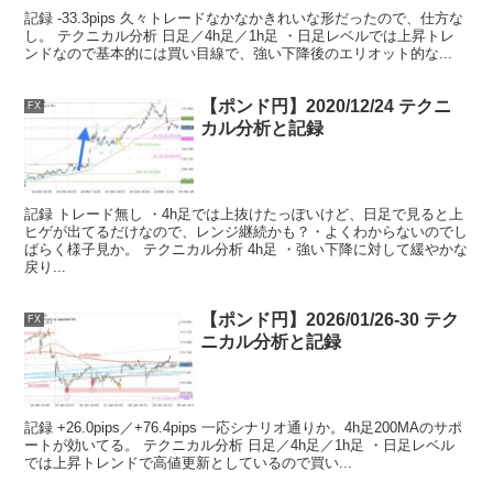
記録 -33.3pips 久々トレードなかなかきれいな形だったので、仕方な
し。 テクニカル分析 日足／4h足／1h足 ・日足レベルでは上昇トレ
ンドなので基本的には買い目線で、強い下降後のエリオット的な...
【ポンド円】2020/12/24 テクニ
FX
カル分析と記録
記録 トレード無し ・4h足では上抜けたっぽいけど、日足で見ると上
ヒゲが出てるだけなので、レンジ継続かも？・よくわからないのでし
ばらく様子見か。 テクニカル分析 4h足 ・強い下降に対して緩やかな
戻り...
【ポンド円】2026/01/26-30 テク
FX
ニカル分析と記録
記録 +26.0pips／+76.4pips 一応シナリオ通りか。4h足200MAのサポ
ートが効いてる。 テクニカル分析 日足／4h足／1h足 ・日足レベル
では上昇トレンドで高値更新としているので買い...