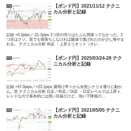
【ポンド円】2021/11/12 テクニ
FX
カル分析と記録
記録 +0.2pips／-21.1pips 1つ目の売りはたぶん間違ってなかった。2
つ目はクソ。笑でも寝落ちしなければ建値で逃げれたのが少し悔やま
れる。 テクニカル分析 4h足 ・上昇エリオット（オレ...
【ポンド円】2025/03/24-28 テク
FX
ニカル分析と記録
記録 +57.0pips／+23.1pips 週明け早々から全然シナリオ通りに動か
ん。笑 テクニカル分析 日足／4h足／1h足 ・日足レベルでは上昇ト
レンドなので基本的には買い目線だけど、強い下降後の...
【ポンド円】2021/05/05 テクニ
FX
カル分析と記録