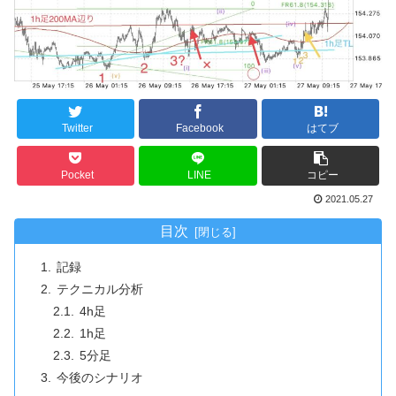
Twitter
Facebook
はてブ
Pocket
LINE
コピー
2021.05.27
目次
記録
テクニカル分析
4h足
1h足
5分足
今後のシナリオ