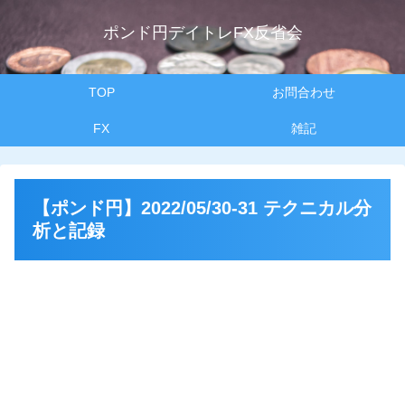
ポンド円デイトレFX反省会
TOP
お問合わせ
FX
雑記
【ポンド円】2022/05/30-31 テクニカル分
析と記録