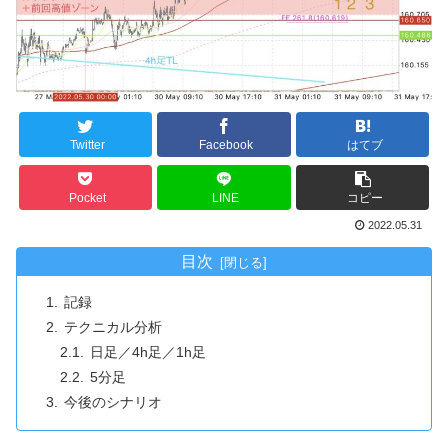
Twitter
Facebook
はてブ
Pocket
LINE
コピー
2022.05.31
目次
記録
テクニカル分析
日足／4h足／1h足
5分足
今後のシナリオ