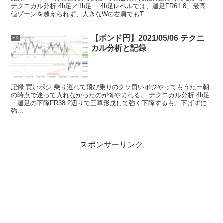
テクニカル分析 4h足／1h足 ・4h足レベルでは、週足FR61.8、最高
値ゾーンを越えられず、大きなWの右肩でもT...
【ポンド円】2021/05/06 テクニ
FX
カル分析と記録
記録 買いポジ 乗り遅れて飛び乗りのクソ買いポジやってもうたー朝
の時点で迷って入れなかったのが悔やまれる。 テクニカル分析 4h足
・週足の下降FR38.2辺りで三尊形成して強く下降するも、下げずに
強...
スポンサーリンク