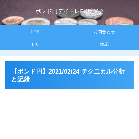
ポンド円デイトレFX反省会
TOP
お問合わせ
FX
雑記
【ポンド円】2021/02/24 テクニカル分析
と記録