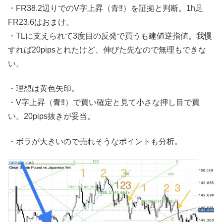
・FR38.2辺りでのV字上昇（青‼︎）を証拠と判断。1h足
FR23.6はおまけ。
・TLに支えられて3度目の反発で買うも建値逆指値。我慢
すれば20pipsとれたけど、伸びた先なので無理もできな
い。
・理想は黄色矢印。
・V字上昇（青‼︎）で買い確定と見て小さな押し目で買
い。20pips抜きが妥当。
・ボラが大きいので売れそうなポイントも分析。