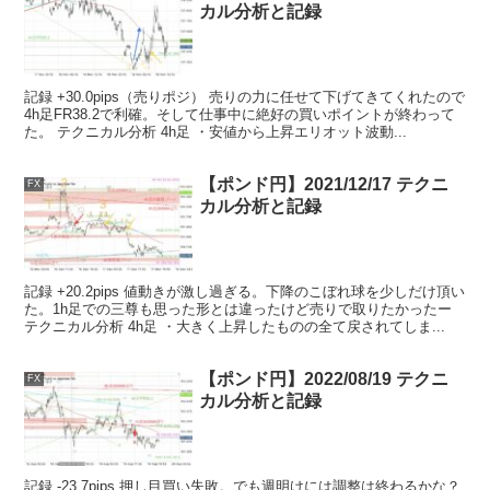
カル分析と記録
記録 +30.0pips（売りポジ） 売りの力に任せて下げてきてくれたので
4h足FR38.2で利確。そして仕事中に絶好の買いポイントが終わって
た。 テクニカル分析 4h足 ・安値から上昇エリオット波動...
【ポンド円】2021/12/17 テクニ
FX
カル分析と記録
記録 +20.2pips 値動きが激し過ぎる。下降のこぼれ球を少しだけ頂い
た。1h足での三尊も思った形とは違ったけど売りで取りたかったー
テクニカル分析 4h足 ・大きく上昇したものの全て戻されてしま...
【ポンド円】2022/08/19 テクニ
FX
カル分析と記録
記録 -23.7pips 押し目買い失敗。でも週明けには調整は終わるかな？