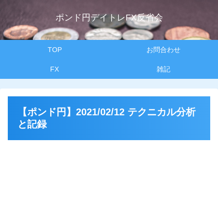
ポンド円デイトレFX反省会
TOP
お問合わせ
FX
雑記
【ポンド円】2021/02/12 テクニカル分析
と記録