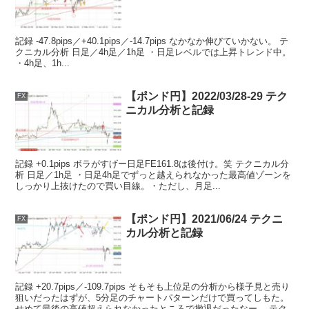
記録 -47.8pips／+40.1pips／-14.7pips なかなか伸びていかない。 テ
クニカル分析 日足／4h足／1h足 ・日足レベルでは上昇トレンド中。
・4h足、1h...
【ポンド円】2022/03/28-29 テク
FX
ニカル分析と記録
記録 +0.1pips ボラがすげー日足FE161.8は後付け。笑 テクニカル分
析 日足／1h足 ・日足4h足でずっと越えられなかった最高値ゾーンを
しっかり上抜けたので買い目線。・ただし、月足...
【ポンド円】2021/06/24 テクニ
FX
カル分析と記録
記録 +20.7pips／-109.7pips そもそも上位足の分析から様子見と売り
狙いだったはずが、5分足のチャートパターンだけで買ってしもた。
せめて最後の高値超えられなかったところで撤退だったなー。 テク