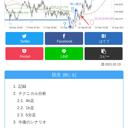
Twitter
Facebook
はてブ
Pocket
LINE
コピー
2021.02.13
目次
記録
テクニカル分析
4h足
1h足
5分足
今後のシナリオ