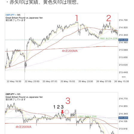
・赤矢印は実績、黄色矢印は理想。