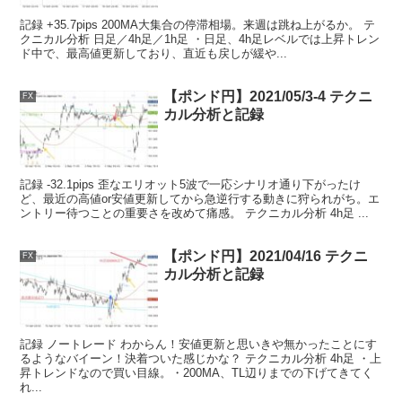
記録 +35.7pips 200MA大集合の停滞相場。来週は跳ね上がるか。 テ
クニカル分析 日足／4h足／1h足 ・日足、4h足レベルでは上昇トレン
ド中で、最高値更新しており、直近も戻しが緩や...
【ポンド円】2021/05/3-4 テクニ
FX
カル分析と記録
記録 -32.1pips 歪なエリオット5波で一応シナリオ通り下がったけ
ど、最近の高値or安値更新してから急逆行する動きに狩られがち。エ
ントリー待つことの重要さを改めて痛感。 テクニカル分析 4h足 ...
【ポンド円】2021/04/16 テクニ
FX
カル分析と記録
記録 ノートレード わからん！安値更新と思いきや無かったことにす
るようなバイーン！決着ついた感じかな？ テクニカル分析 4h足 ・上
昇トレンドなので買い目線。・200MA、TL辺りまでの下げてきてく
れ...