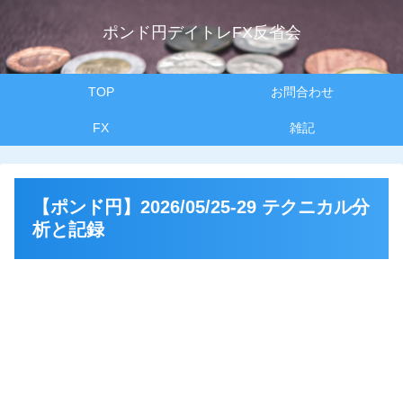
ポンド円デイトレFX反省会
TOP
お問合わせ
FX
雑記
【ポンド円】2026/05/25-29 テクニカル分
析と記録