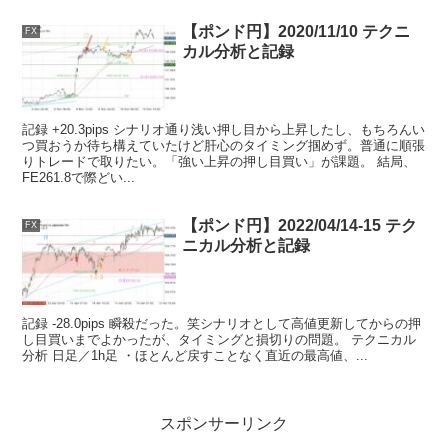
【ポンド円】2020/11/10 テクニ
FX
カル分析と記録
記録 +20.3pips シナリオ通り浅い押し目から上昇したし、もちろんい
つ買おうか待ち構えていたけど肝心のタイミング掴めず。普通に順張
りトレードで取りたい。「強い上昇の押し目買い」が課題。 結局、
FE261.8で際どい...
【ポンド円】2022/04/14-15 テク
FX
ニカル分析と記録
記録 -28.0pips 瞬殺だった。笑シナリオとして高値更新してからの押
し目買いまでよかったが、タイミングと損切りの問題。 テクニカル
分析 日足／1h足 ・ほとんど戻すことなく直近の最高値、...
スポンサーリンク