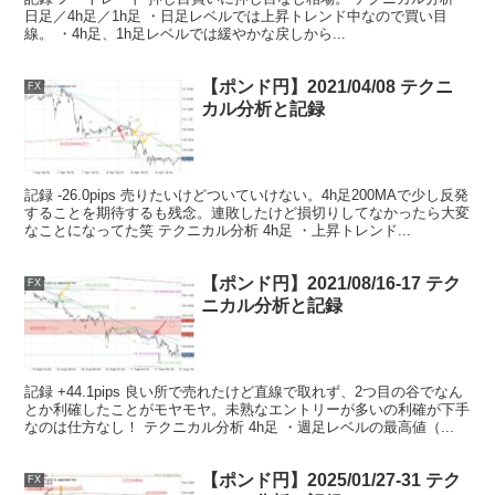
日足／4h足／1h足 ・日足レベルでは上昇トレンド中なので買い目
線。 ・4h足、1h足レベルでは緩やかな戻しから...
【ポンド円】2021/04/08 テクニ
FX
カル分析と記録
記録 -26.0pips 売りたいけどついていけない。4h足200MAで少し反発
することを期待するも残念。連敗したけど損切りしてなかったら大変
なことになってた笑 テクニカル分析 4h足 ・上昇トレンド...
【ポンド円】2021/08/16-17 テク
FX
ニカル分析と記録
記録 +44.1pips 良い所で売れたけど直線で取れず、2つ目の谷でなん
とか利確したことがモヤモヤ。未熟なエントリーが多いの利確が下手
なのは仕方なし！ テクニカル分析 4h足 ・週足レベルの最高値（...
【ポンド円】2025/01/27-31 テク
FX