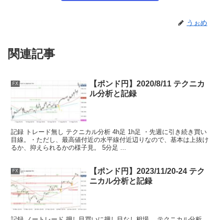
うぉめ
関連記事
【ポンド円】2020/8/11 テクニカ
FX
ル分析と記録
記録 トレード無し テクニカル分析 4h足 1h足 ・先週に引き続き買い
目線。・ただし、最高値付近の水平線付近辺りなので、基本は上抜け
るか、抑えられるかの様子見。 5分足 ...
【ポンド円】2023/11/20-24 テク
FX
ニカル分析と記録
記録 ノートレード 押し目買いに押し目なし相場。 テクニカル分析