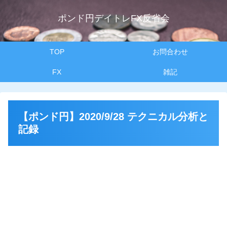
ポンド円デイトレFX反省会
TOP
お問合わせ
FX
雑記
【ポンド円】2020/9/28 テクニカル分析と
記録