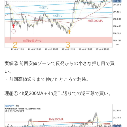
実績② 前回安値ゾーンで反発からの小さな押し目で買
い。
・前回高値辺りまで伸びたところで利確。
理想① 4h足200MA＋4h足TL辺りでの逆三尊で買い。