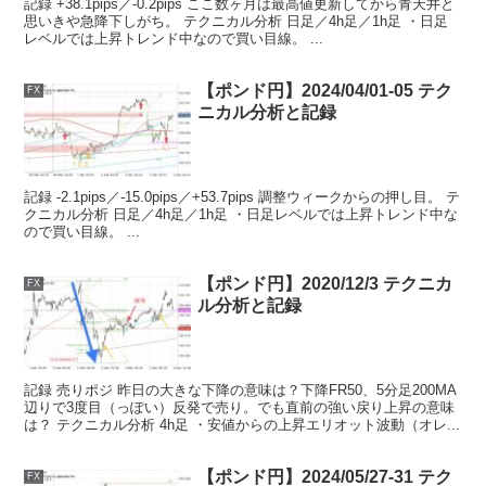
記録 +38.1pips／-0.2pips ここ数ヶ月は最高値更新してから青天井と
思いきや急降下しがち。 テクニカル分析 日足／4h足／1h足 ・日足
レベルでは上昇トレンド中なので買い目線。 ...
【ポンド円】2024/04/01-05 テク
FX
ニカル分析と記録
記録 -2.1pips／-15.0pips／+53.7pips 調整ウィークからの押し目。 テ
クニカル分析 日足／4h足／1h足 ・日足レベルでは上昇トレンド中な
ので買い目線。 ...
【ポンド円】2020/12/3 テクニカ
FX
ル分析と記録
記録 売りポジ 昨日の大きな下降の意味は？下降FR50、5分足200MA
辺りで3度目（っぽい）反発で売り。でも直前の強い戻り上昇の意味
は？ テクニカル分析 4h足 ・安値からの上昇エリオット波動（オレ...
【ポンド円】2024/05/27-31 テク
FX