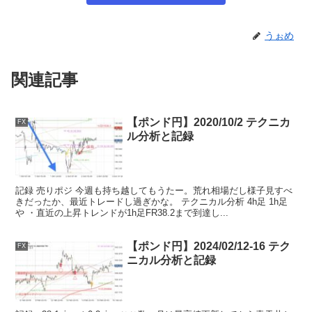
うぉめ
関連記事
【ポンド円】2020/10/2 テクニカ
FX
ル分析と記録
記録 売りポジ 今週も持ち越してもうたー。荒れ相場だし様子見すべ
きだったか、最近トレードし過ぎかな。 テクニカル分析 4h足 1h足
や ・直近の上昇トレンドが1h足FR38.2まで到達し...
【ポンド円】2024/02/12-16 テク
FX
ニカル分析と記録