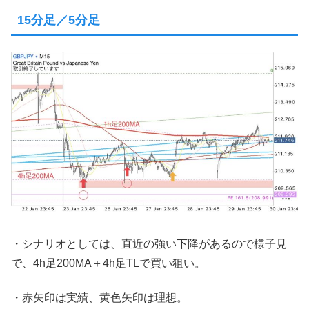
15分足／5分足
・シナリオとしては、直近の強い下降があるので様子見
で、4h足200MA＋4h足TLで買い狙い。
・赤矢印は実績、黄色矢印は理想。