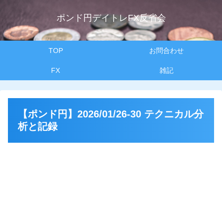
ポンド円デイトレFX反省会
TOP
お問合わせ
FX
雑記
【ポンド円】2026/01/26-30 テクニカル分
析と記録