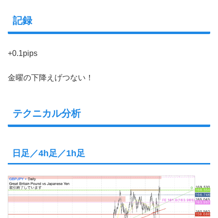
記録
+0.1pips
金曜の下降えげつない！
テクニカル分析
日足／4h足／1h足