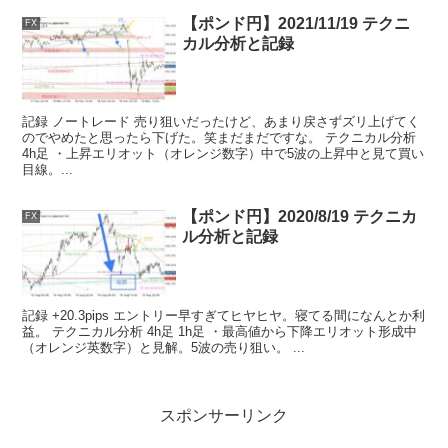
【ポンド円】2021/11/19 テクニ
FX
カル分析と記録
記録 ノートレード 売り狙いだったけど、あまり戻さずズリ上げてく
のでやめたと思ったら下げた。笑まだまだですな。 テクニカル分析
4h足 ・上昇エリオット（オレンジ数字）中で5波の上昇中と見て買い
目線。...
【ポンド円】2020/8/19 テクニカ
FX
ル分析と記録
記録 +20.3pips エントリー早すぎてヒヤヒヤ。寝てる間になんとか利
益。 テクニカル分析 4h足 1h足 ・最高値から下降エリオット形成中
（オレンジ英数字）と見解。5波の売り狙い。 ...
スポンサーリンク