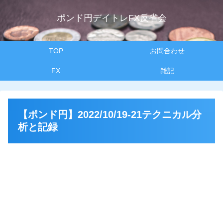
ポンド円デイトレFX反省会
TOP
お問合わせ
FX
雑記
【ポンド円】2022/10/19-21テクニカル分
析と記録