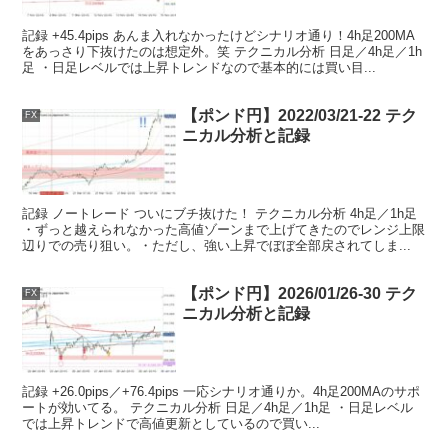
記録 +45.4pips あんま入れなかったけどシナリオ通り！4h足200MA
をあっさり下抜けたのは想定外。笑 テクニカル分析 日足／4h足／1h
足 ・日足レベルでは上昇トレンドなので基本的には買い目...
【ポンド円】2022/03/21-22 テク
FX
ニカル分析と記録
記録 ノートレード ついにブチ抜けた！ テクニカル分析 4h足／1h足
・ずっと越えられなかった高値ゾーンまで上げてきたのでレンジ上限
辺りでの売り狙い。・ただし、強い上昇でぼぼ全部戻されてしま...
【ポンド円】2026/01/26-30 テク
FX
ニカル分析と記録
記録 +26.0pips／+76.4pips 一応シナリオ通りか。4h足200MAのサポ
ートが効いてる。 テクニカル分析 日足／4h足／1h足 ・日足レベル
では上昇トレンドで高値更新としているので買い...