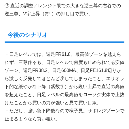
② 直近の調整／レンジ下限での大きな逆三尊の右谷での
逆三尊、V字上昇（青‼︎）の押し目で買い。
今後のシナリオ
・日足レベルでは、週足FR61.8、最高値ゾーンを越えら
れず、三尊作るも、日足レベルで何度も止められてる安値
ゾーン、週足FR38.2、日足600MA、日足FE161.8辺りか
ら激しく反発してほとんど戻してしまったこと、エリオッ
ト的な緩やかな下降（紫数字）から鋭い上昇で直近の高値
を超えたこと、日足レベルの最高値をローソク実体で上抜
けたことから買いの力が強いと見て買い目線。
・ただし、強い急下降後なので様子見。サポレジゾーンで
止まるようなら買い狙い。