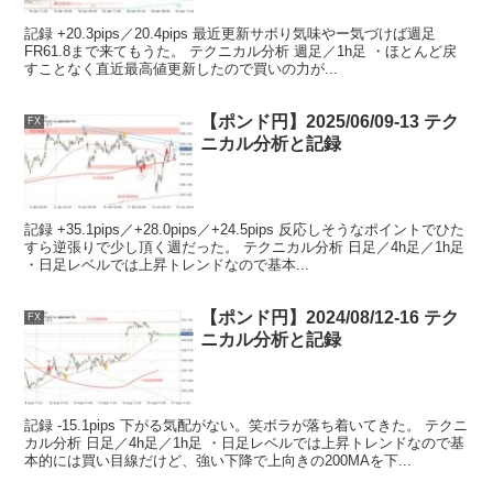
記録 +20.3pips／20.4pips 最近更新サボり気味やー気づけば週足
FR61.8まで来てもうた。 テクニカル分析 週足／1h足 ・ほとんど戻
すことなく直近最高値更新したので買いの力が...
【ポンド円】2025/06/09-13 テク
FX
ニカル分析と記録
記録 +35.1pips／+28.0pips／+24.5pips 反応しそうなポイントでひた
すら逆張りで少し頂く週だった。 テクニカル分析 日足／4h足／1h足
・日足レベルでは上昇トレンドなので基本...
【ポンド円】2024/08/12-16 テク
FX
ニカル分析と記録
記録 -15.1pips 下がる気配がない。笑ボラが落ち着いてきた。 テクニ
カル分析 日足／4h足／1h足 ・日足レベルでは上昇トレンドなので基
本的には買い目線だけど、強い下降で上向きの200MAを下...