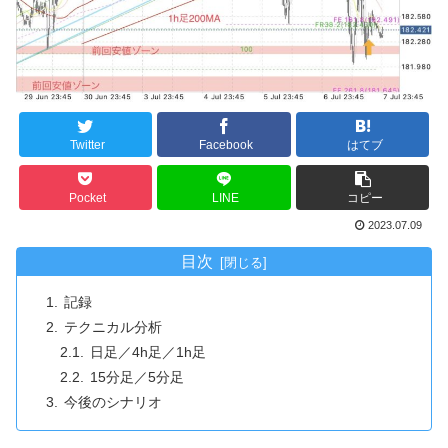
Twitter
Facebook
はてブ
Pocket
LINE
コピー
2023.07.09
目次
記録
テクニカル分析
日足／4h足／1h足
15分足／5分足
今後のシナリオ