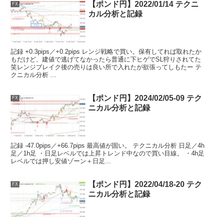
【ポンド円】2022/01/14 テクニ
FX
カル分析と記録
記録 +0.3pips／+0.2pips レンジ戦略で買い。保有してれば取れたか
もだけど、建値で逃げてなかったら普通に下ヒゲでSL狩りされてた
笑レンジブレイク後の売りは良い所で入れたが欲張ってしもたー テ
クニカル分析 ...
【ポンド円】2024/02/05-09 テク
FX
ニカル分析と記録
記録 -47.0pips／+66.7pips 最高値が固い。 テクニカル分析 日足／4h
足／1h足 ・日足レベルでは上昇トレンド中なので買い目線。 ・4h足
レベルでは押し安値ゾーン＋日足...
【ポンド円】2022/04/18-20 テク
FX
ニカル分析と記録