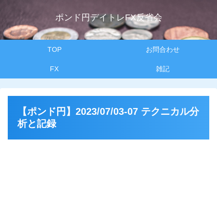
ポンド円デイトレFX反省会
TOP
お問合わせ
FX
雑記
【ポンド円】2023/07/03-07 テクニカル分
析と記録