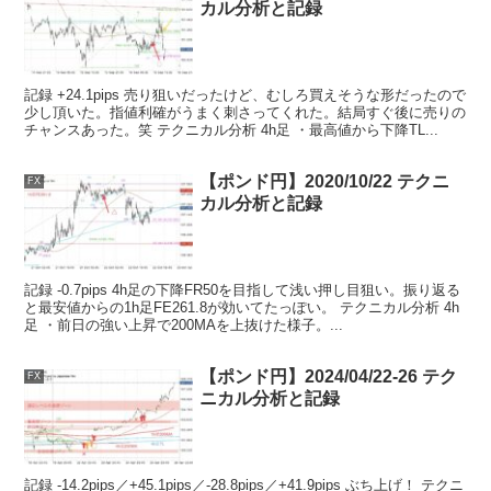
カル分析と記録
記録 +24.1pips 売り狙いだったけど、むしろ買えそうな形だったので
少し頂いた。指値利確がうまく刺さってくれた。結局すぐ後に売りの
チャンスあった。笑 テクニカル分析 4h足 ・最高値から下降TL...
【ポンド円】2020/10/22 テクニ
FX
カル分析と記録
記録 -0.7pips 4h足の下降FR50を目指して浅い押し目狙い。振り返る
と最安値からの1h足FE261.8が効いてたっぽい。 テクニカル分析 4h
足 ・前日の強い上昇で200MAを上抜けた様子。...
【ポンド円】2024/04/22-26 テク
FX
ニカル分析と記録
記録 -14.2pips／+45.1pips／-28.8pips／+41.9pips ぶち上げ！ テクニ