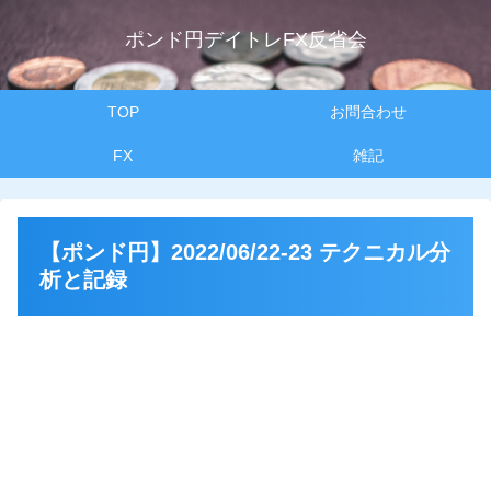
ポンド円デイトレFX反省会
TOP
お問合わせ
FX
雑記
【ポンド円】2022/06/22-23 テクニカル分
析と記録