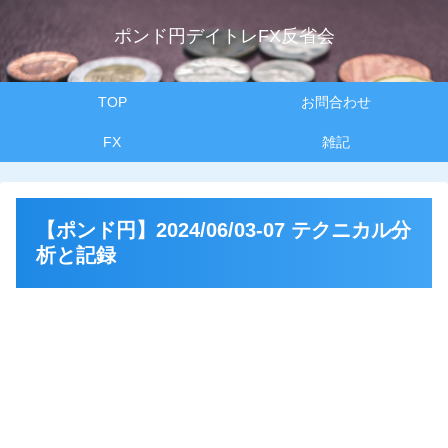
ポンド円デイトレFX反省会
TOP
お問合わせ
FX
雑記
【ポンド円】2024/06/03-07 テクニカル分
析と記録