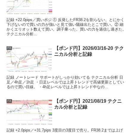
記録 +22.0pips／買いポジ ① 反発したFR38.2を割らない、とにかく
下げないので買いの力が強いと見て強い陽線出たとこで買い。② 細
かくエリオット数えて買い。調子乗った。買いの力を過信し過ぎた。
テクニカル分析...
【ポンド円】2026/03/16-20 テク
FX
ニカル分析と記録
記録 ノートレード サポートがしっかり効いてる テクニカル分析 日
足／4h足／1h足 ・日足レベルでは上昇トレンドで高値更新としてい
るので買い目線。 ・4h足レベルでは上昇トレンド中なの...
【ポンド円】2021/08/19 テクニ
FX
カル分析と記録
記録 +2.0pips／+31.7pips 3度目の3度目で売り。FR38.2までは上げ