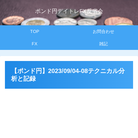
ポンド円デイトレFX反省会
TOP
お問合わせ
FX
雑記
【ポンド円】2023/09/04-08テクニカル分
析と記録