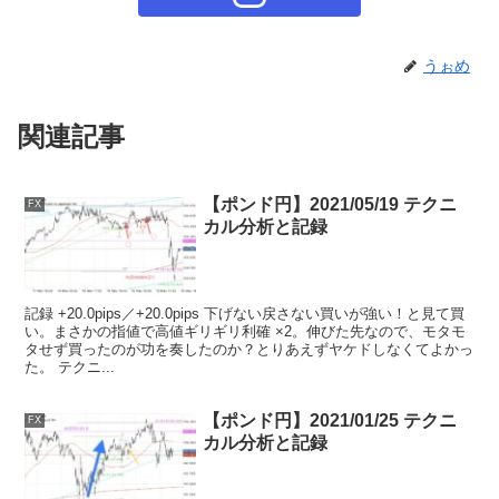
うぉめ
関連記事
【ポンド円】2021/05/19 テクニ
FX
カル分析と記録
記録 +20.0pips／+20.0pips 下げない戻さない買いが強い！と見て買
い。まさかの指値で高値ギリギリ利確 ×2。伸びた先なので、モタモ
タせず買ったのが功を奏したのか？とりあえずヤケドしなくてよかっ
た。 テクニ...
【ポンド円】2021/01/25 テクニ
FX
カル分析と記録