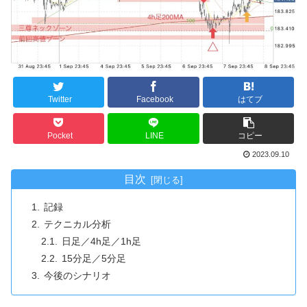
Twitter
Facebook
はてブ
Pocket
LINE
コピー
2023.09.10
目次
記録
テクニカル分析
日足／4h足／1h足
15分足／5分足
今後のシナリオ