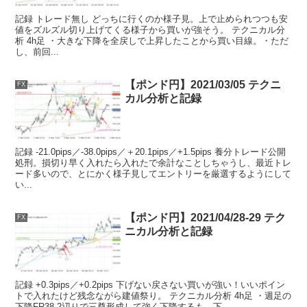
記録 トレード無し どっちに行くのか様子見。上で止められつつも安
値をズルズル切り上げてくる様子から買いが強そう。 テクニカル分
析 4h足 ・大きな下降を全戻しで上昇したことから買い目線。・ただ
し、前回...
【ポンド円】2021/03/05 テクニ
FX
カル分析と記録
記録 -21.0pips／-38.0pips／＋20.1pips／+1.5pips 養分トレード公開
処刑。損切り早く入れたら入れたで余計なことしちゃうし、最近トレ
ード多いので、とにかく様子見してエントリーを厳選するようにして
い...
【ポンド円】2021/04/28-29 テク
FX
ニカル分析と記録
記録 +0.3pips／+0.2pips 下げない戻さない買いが強い！いいポイン
トで入れたけど残念ながら建値祭り。 テクニカル分析 4h足 ・週足の
下降FR38.2辺りで三尊形成して強く下降するも、下...