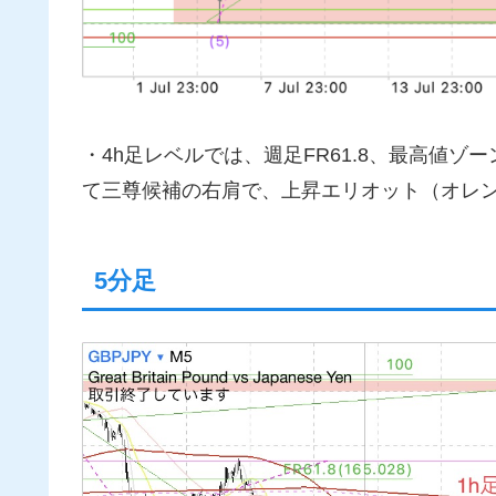
・4h足レベルでは、週足FR61.8、最高値
て三尊候補の右肩で、上昇エリオット（オレ
5分足