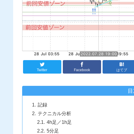
Twitter
Facebook
はてブ
目
記録
テクニカル分析
4h足／1h足
5分足