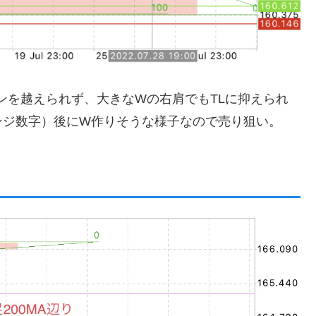
ゾーンを越えられず、大きなWの右肩でもTLに抑えられ
ンジ数字）後にW作りそうな様子なので売り狙い。