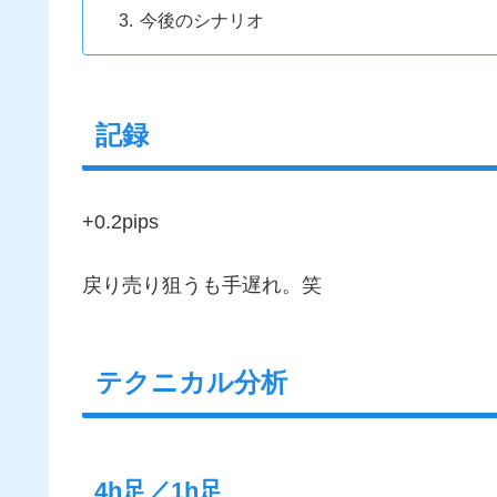
今後のシナリオ
記録
+0.2pips
戻り売り狙うも手遅れ。笑
テクニカル分析
4h足／1h足