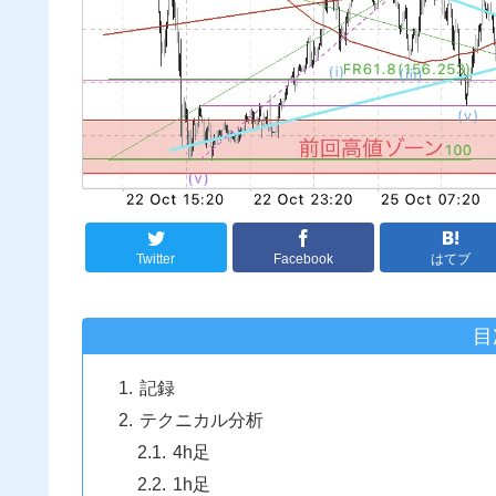
Twitter
Facebook
はてブ
目
記録
テクニカル分析
4h足
1h足