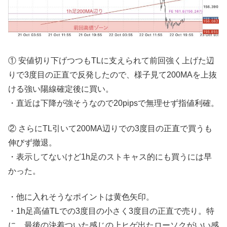
① 安値切り下げつつもTLに支えられて前回強く上げた辺
りで3度目の正直で反発したので、様子見て200MAを上抜
ける強い陽線確定後に買い。
・直近は下降が強そうなので20pipsで無理せず指値利確。
② さらにTL引いて200MA辺りでの3度目の正直で買うも
伸びず撤退。
・表示してないけど1h足のストキャス的にも買うには早
かった。
・他に入れそうなポイントは黄色矢印。
・1h足高値TLでの3度目の小さく3度目の正直で売り。特
に、最後の決着ついた感じの上ヒゲ出たローソクがいい感