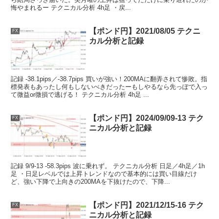
悔やまれるー テクニカル分析 4h足 ・戻...
【ポンド円】2021/08/05 テクニ
FX
カル分析と記録
記録 -38.1pips／-38.7pips 買いが強い！200MAに翻弄されて惨敗。指
標発表もあったし何もしないべきだったーもしやるなら先っぽで入っ
て微益or微損で逃げる！ テクニカル分析 4h足 ...
【ポンド円】2024/09/09-13 テク
FX
ニカル分析と記録
記録 9/9-13 -58.3pips 波に乗れず。 テクニカル分析 日足／4h足／1h
足 ・日足レベルでは上昇トレンドなので基本的には買い目線だけ
ど、強い下降で上向きの200MAを下抜けたので、下降...
【ポンド円】2021/12/15-16 テク
FX
ニカル分析と記録