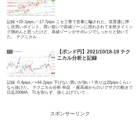
記録 +20.2pips／-17.7pips ニセ三尊で見事に騙された。笑普通に押
し目買いポイント。買い狙いで高値ゾーンに惑わされて全然タイミン
グ掴めんと思ったけど、高値ゾーンがサポレジでしっかりと効いて
た。 テクニカル...
【ポンド円】2021/10/18-19 テク
FX
ニカル分析と記録
記録 -0.4pips／+44.2pips 下げない買いが強い！売りは20pipsくらい
なら抜けた。 テクニカル分析 4h足 ・最高値からのジグザグの動きで
日足200MA、TLを割らず、強く上げていて...
スポンサーリンク