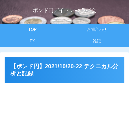
ポンド円デイトレFX反省会
TOP
お問合わせ
FX
雑記
【ポンド円】2021/10/20-22 テクニカル分
析と記録