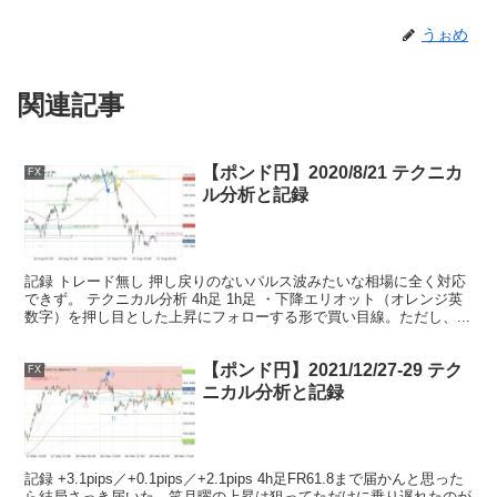
うぉめ
関連記事
【ポンド円】2020/8/21 テクニカ
FX
ル分析と記録
記録 トレード無し 押し戻りのないパルス波みたいな相場に全く対応
できず。 テクニカル分析 4h足 1h足 ・下降エリオット（オレンジ英
数字）を押し目とした上昇にフォローする形で買い目線。ただし、...
【ポンド円】2021/12/27-29 テク
FX
ニカル分析と記録
記録 +3.1pips／+0.1pips／+2.1pips 4h足FR61.8まで届かんと思った
ら結局さっき届いた。笑月曜の上昇は狙ってただけに乗り遅れたのが