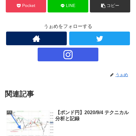
Pocket
LINE
コピー
うぉめをフォローする
うぉめ
関連記事
【ポンド円】2020/9/4 テクニカル
FX
分析と記録