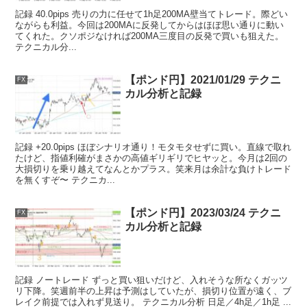
記録 40.0pips 売りの力に任せて1h足200MA壁当てトレード。際どい
ながらも利益。今回は200MAに反発してからはほぼ思い通りに動い
てくれた。クソポジなければ200MA三度目の反発で買いも狙えた。
テクニカル分...
【ポンド円】2021/01/29 テクニ
FX
カル分析と記録
記録 +20.0pips ほぼシナリオ通り！モタモタせずに買い。直線で取れ
たけど、指値利確がまさかの高値ギリギリでヒヤッと。今月は2回の
大損切りを乗り越えてなんとかプラス。笑来月は余計な負けトレード
を無くすぞ〜 テクニカ...
【ポンド円】2023/03/24 テクニ
FX
カル分析と記録
記録 ノートレード ずっと買い狙いだけど、入れそうな所なくガッツ
リ下降。笑週前半の上昇は予測はしていたが、損切り位置が遠く、ブ
レイク前提では入れず見送り。 テクニカル分析 日足／4h足／1h足 ...