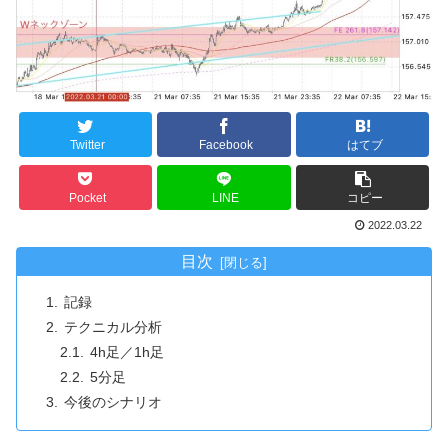
Twitter
Facebook
はてブ
Pocket
LINE
コピー
2022.03.22
目次
記録
テクニカル分析
4h足／1h足
5分足
今後のシナリオ