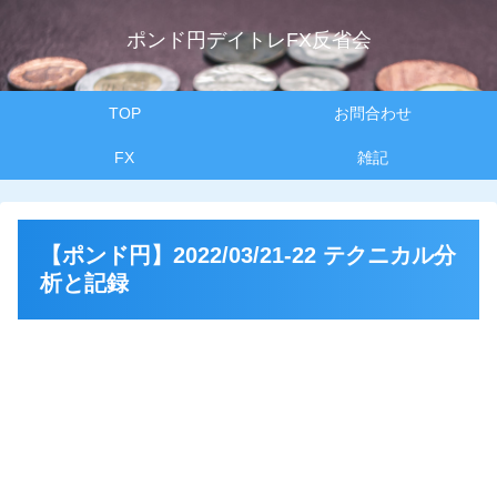
ポンド円デイトレFX反省会
TOP
お問合わせ
FX
雑記
【ポンド円】2022/03/21-22 テクニカル分
析と記録