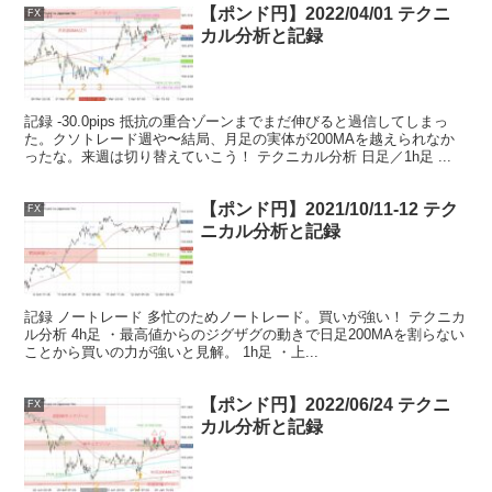
【ポンド円】2022/04/01 テクニ
FX
カル分析と記録
記録 -30.0pips 抵抗の重合ゾーンまでまだ伸びると過信してしまっ
た。クソトレード週や〜結局、月足の実体が200MAを越えられなか
ったな。来週は切り替えていこう！ テクニカル分析 日足／1h足 ...
【ポンド円】2021/10/11-12 テク
FX
ニカル分析と記録
記録 ノートレード 多忙のためノートレード。買いが強い！ テクニカ
ル分析 4h足 ・最高値からのジグザグの動きで日足200MAを割らない
ことから買いの力が強いと見解。 1h足 ・上...
【ポンド円】2022/06/24 テクニ
FX
カル分析と記録