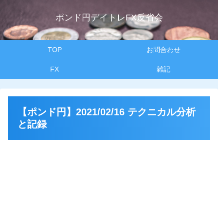
ポンド円デイトレFX反省会
TOP
お問合わせ
FX
雑記
【ポンド円】2021/02/16 テクニカル分析
と記録