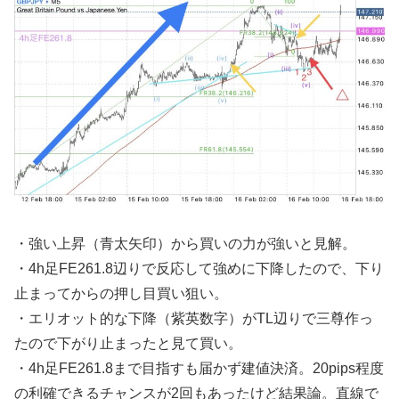
・強い上昇（青太矢印）から買いの力が強いと見解。
・4h足FE261.8辺りで反応して強めに下降したので、下り
止まってからの押し目買い狙い。
・エリオット的な下降（紫英数字）がTL辺りで三尊作っ
たので下がり止まったと見て買い。
・4h足FE261.8まで目指すも届かず建値決済。20pips程度
の利確できるチャンスが2回もあったけど結果論。直線で