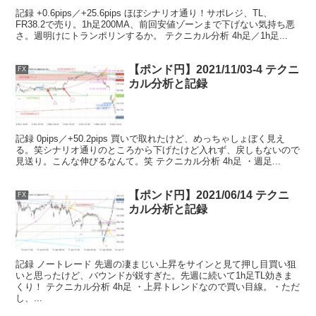
記録 +0.6pips／+25.6pips ほぼシナリオ通り！サポレジ、TL、
FR38.2で売り。1h足200MA、前回安値ゾーンまで下げない気持ち悪
さ。週明けにトランポリンするか。 テクニカル分析 4h足／1h足...
【ポンド円】2021/11/03-4 テクニ
FX
カル分析と記録
記録 0pips／+50.2pips 買いで取れたけど、めっちゃしょぼく見え
る。笑シナリオ通りのところから下げたけど入れず、戻しもないので
見送り。こんな伸びるなんて。笑 テクニカル分析 4h足 ・週足...
【ポンド円】2021/06/14 テクニ
FX
カル分析と記録
記録 ノートレード 先週の凄まじい上昇をサインと見て押し目買い狙
いと思ったけど、バウンドが鋭すぎた。先週に続いて1h足TL効きま
くり！ テクニカル分析 4h足 ・上昇トレンドなので買い目線。・ただ
し、...