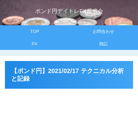
ポンド円デイトレFX反省会
TOP
お問合わせ
FX
雑記
【ポンド円】2021/02/17 テクニカル分析
と記録