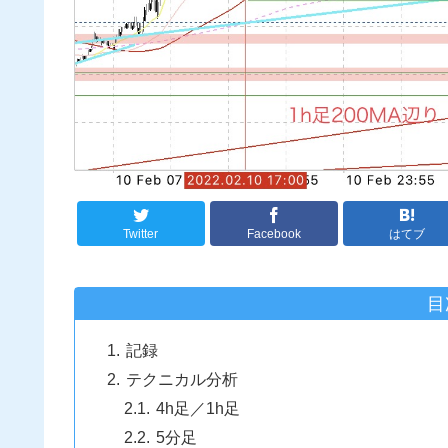
Twitter
Facebook
はてブ
目
記録
テクニカル分析
4h足／1h足
5分足