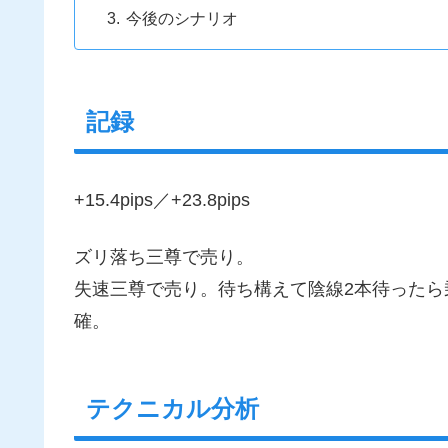
今後のシナリオ
記録
+15.4pips／+23.8pips
ズリ落ち三尊で売り。
失速三尊で売り。待ち構えて陰線2本待った
確。
テクニカル分析