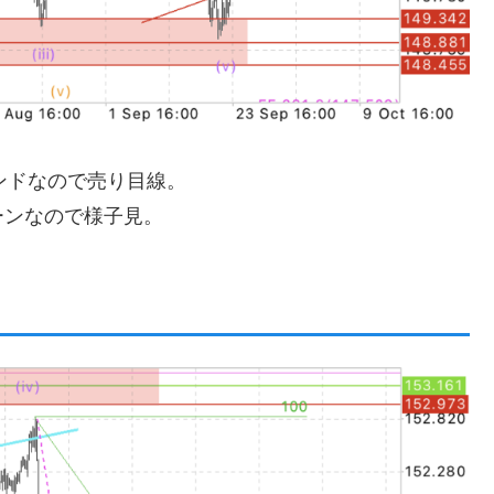
ンドなので売り目線。
ーンなので様子見。