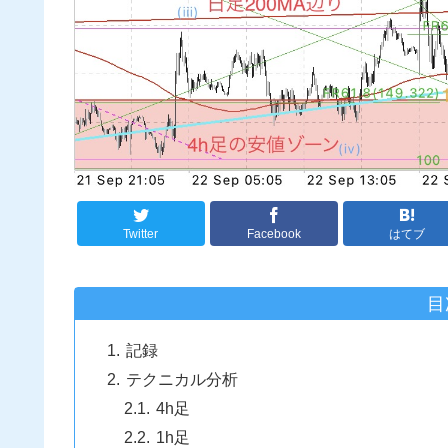
Twitter
Facebook
はてブ
目
記録
テクニカル分析
4h足
1h足