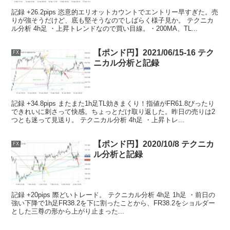
記録 +26.2pips 恣意的エリオットカウントでエントリー早すぎた。売
りが強そうだけど、底も堅そうなのでしばらく様子見か。 テクニカ
ル分析 4h足 ・上昇トレンドなので買い目線。・200MA、TL...
【ポンド円】2021/06/15-16 テク
FX
ニカル分析と記録
記録 +34.8pips またまた1h足TL効きまくり！指値がFR61.8ぴったり
できれいに刺さって快感。ちょっとだけ取り返した。昨日の売りは2
つとも迷って見送り。 テクニカル分析 4h足 ・上昇トレ...
【ポンド円】2020/10/8 テクニカ
FX
ル分析と記録
記録 +20pips 際どいトレード。 テクニカル分析 4h足 1h足 ・前日の
強い下降で1h足FR38.2を下に割ったことから、FR38.2をショルダー
とした三尊の形から上がり止まった...