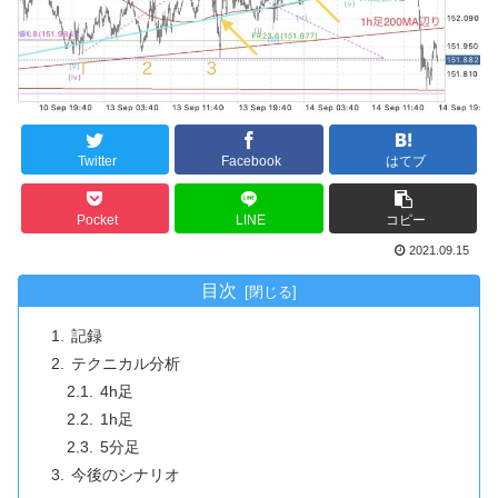
Twitter
Facebook
はてブ
Pocket
LINE
コピー
2021.09.15
目次
記録
テクニカル分析
4h足
1h足
5分足
今後のシナリオ