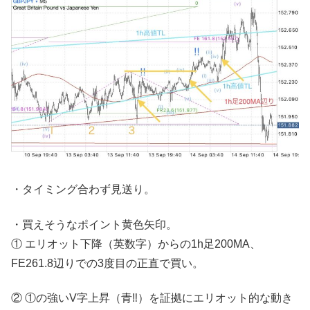
・タイミング合わず見送り。
・買えそうなポイント黄色矢印。
① エリオット下降（英数字）からの1h足200MA、
FE261.8辺りでの3度目の正直で買い。
② ①の強いV字上昇（青‼︎）を証拠にエリオット的な動き