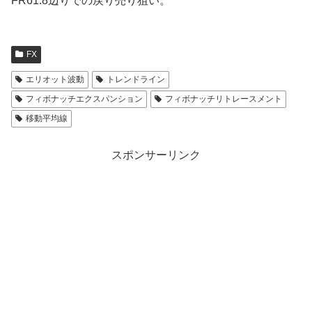
FR61.8辺りでの戻り売り狙い。
FX
エリオット波動
トレンドライン
フィボナッチエクスパンション
フィボナッチリトレースメント
移動平均線
スポンサーリンク