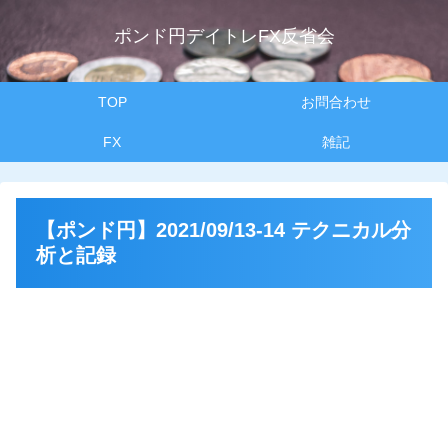
ポンド円デイトレFX反省会
TOP
お問合わせ
FX
雑記
【ポンド円】2021/09/13-14 テクニカル分
析と記録