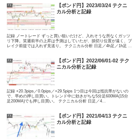
【ポンド円】2023/03/24 テクニ
FX
カル分析と記録
記録 ノートレード ずっと買い狙いだけど、入れそうな所なくガッツ
リ下降。笑週前半の上昇は予測はしていたが、損切り位置が遠く、ブ
レイク前提では入れず見送り。 テクニカル分析 日足／4h足／1h足 ...
【ポンド円】2022/06/01-02 テク
FX
ニカル分析と記録
記録 +20.3pips／0.0pips／+29.5pips 1つ目は今回は抵抗帯がないの
で、早めの押し目買い。トレンド中に効きがちな5分足600MA(15分
足200MA)でも押し目買い。 テクニカル分析 日足／4...
【ポンド円】2021/04/13 テクニ
FX
カル分析と記録