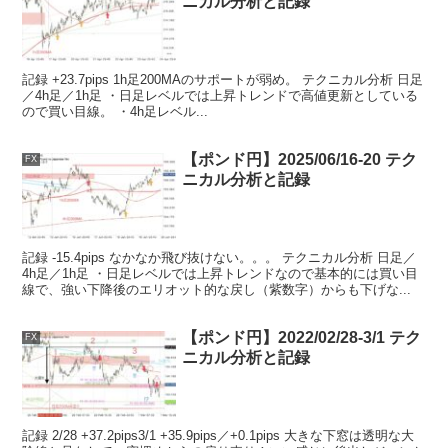
ニカル分析と記録
記録 +23.7pips 1h足200MAのサポートが弱め。 テクニカル分析 日足
／4h足／1h足 ・日足レベルでは上昇トレンドで高値更新としている
ので買い目線。 ・4h足レベル...
【ポンド円】2025/06/16-20 テク
FX
ニカル分析と記録
記録 -15.4pips なかなか飛び抜けない。。。 テクニカル分析 日足／
4h足／1h足 ・日足レベルでは上昇トレンドなので基本的には買い目
線で、強い下降後のエリオット的な戻し（紫数字）からも下げな...
【ポンド円】2022/02/28-3/1 テク
FX
ニカル分析と記録
記録 2/28 +37.2pips3/1 +35.9pips／+0.1pips 大きな下窓は透明な大