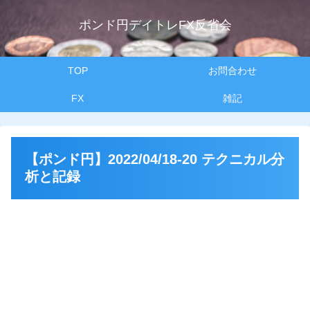
ポンド円デイトレFX反省会
TOP
お問合わせ
FX
雑記
【ポンド円】2022/04/18-20 テクニカル分
析と記録