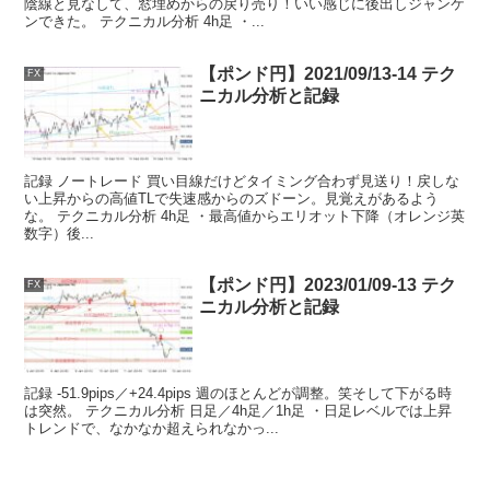
陰線と見なして、窓埋めからの戻り売り！いい感じに後出しジャンケ
ンできた。 テクニカル分析 4h足 ・...
【ポンド円】2021/09/13-14 テク
FX
ニカル分析と記録
記録 ノートレード 買い目線だけどタイミング合わず見送り！戻しな
い上昇からの高値TLで失速感からのズドーン。見覚えがあるよう
な。 テクニカル分析 4h足 ・最高値からエリオット下降（オレンジ英
数字）後...
【ポンド円】2023/01/09-13 テク
FX
ニカル分析と記録
記録 -51.9pips／+24.4pips 週のほとんどが調整。笑そして下がる時
は突然。 テクニカル分析 日足／4h足／1h足 ・日足レベルでは上昇
トレンドで、なかなか超えられなかっ...