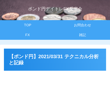
ポンド円デイトレFX反省会
TOP
お問合わせ
FX
雑記
【ポンド円】2021/03/31 テクニカル分析
と記録