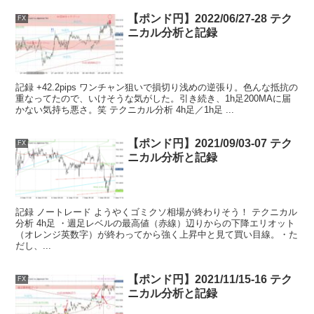
【ポンド円】2022/06/27-28 テク
FX
ニカル分析と記録
記録 +42.2pips ワンチャン狙いで損切り浅めの逆張り。色んな抵抗の
重なってたので、いけそうな気がした。引き続き、1h足200MAに届
かない気持ち悪さ。笑 テクニカル分析 4h足／1h足 ...
【ポンド円】2021/09/03-07 テク
FX
ニカル分析と記録
記録 ノートレード ようやくゴミクソ相場が終わりそう！ テクニカル
分析 4h足 ・週足レベルの最高値（赤線）辺りからの下降エリオット
（オレンジ英数字）が終わってから強く上昇中と見て買い目線。・た
だし、...
【ポンド円】2021/11/15-16 テク
FX
ニカル分析と記録