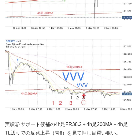
実績② サポート候補の4h足FR38.2＋4h足200MA＋4h足
TL辺りでの反発上昇（青‼︎）を見て押し目買い狙い。