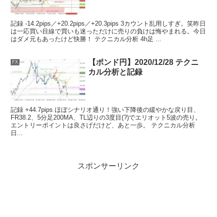
記録 -14.2pips／+20.2pips／+20.3pips 3カウント乱用しすぎ。笑昨日
は一応買い目線で買いも迷っただけに売りの負けは悔やまれる。今日
はダメ元もあったけど快勝！ テクニカル分析 4h足 ...
【ポンド円】2020/12/28 テクニ
FX
カル分析と記録
記録 +44.7pips ほぼシナリオ通り！強い下降後の緩やかな戻り目、
FR38.2、5分足200MA、TL辺りの3度目(?)でエリオット5波の売り。
エントリーポイントは良さげだけど、あと一歩。 テクニカル分析
日...
スポンサーリンク