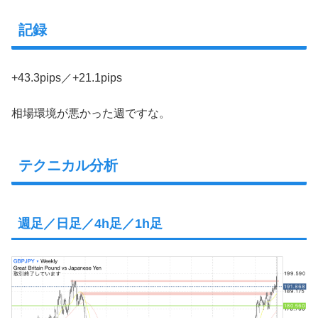
記録
+43.3pips／+21.1pips
相場環境が悪かった週ですな。
テクニカル分析
週足／日足／4h足／1h足