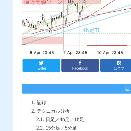
Twitter
Facebook
はてブ
目
記録
テクニカル分析
日足／4h足／1h足
15分足／5分足