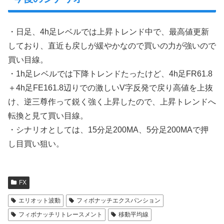
・日足、4h足レベルでは上昇トレンド中で、最高値更新
しており、直近も戻しが緩やかなので買いの力が強いので
買い目線。
・1h足レベルでは下降トレンドたったけど、4h足FR61.8
＋4h足FE161.8辺りでの激しいV字反発で戻り高値を上抜
け、逆三尊作って鋭く強く上昇したので、上昇トレンドへ
転換と見て買い目線。
・シナリオとしては、15分足200MA、5分足200MAで押
し目買い狙い。
FX
エリオット波動
フィボナッチエクスパンション
フィボナッチリトレースメント
移動平均線