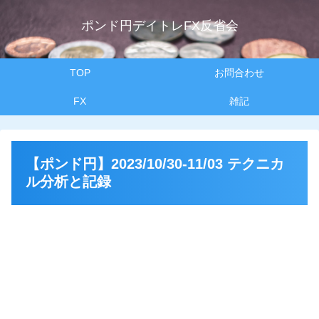
ポンド円デイトレFX反省会
TOP
お問合わせ
FX
雑記
【ポンド円】2023/10/30-11/03 テクニカ
ル分析と記録