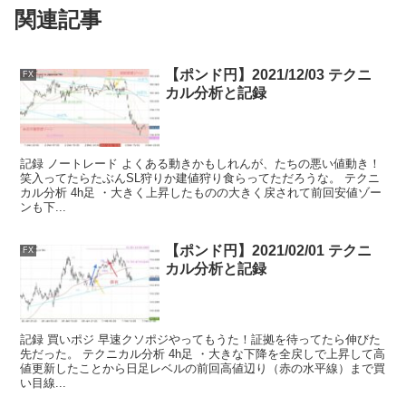
関連記事
【ポンド円】2021/12/03 テクニ
FX
カル分析と記録
記録 ノートレード よくある動きかもしれんが、たちの悪い値動き！
笑入ってたらたぶんSL狩りか建値狩り食らってただろうな。 テクニ
カル分析 4h足 ・大きく上昇したものの大きく戻されて前回安値ゾー
ンも下...
【ポンド円】2021/02/01 テクニ
FX
カル分析と記録
記録 買いポジ 早速クソポジやってもうた！証拠を待ってたら伸びた
先だった。 テクニカル分析 4h足 ・大きな下降を全戻しで上昇して高
値更新したことから日足レベルの前回高値辺り（赤の水平線）まで買
い目線...