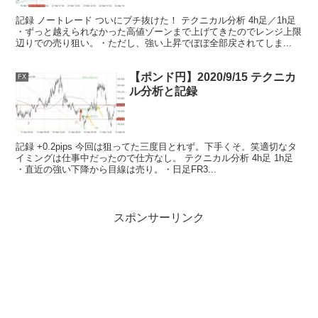
記録 ノートレード ついにブチ抜けた！ テクニカル分析 4h足／1h足
・ずっと越えられなかった高値ゾーンまで上げてきたのでレンジ上限
辺りでの売り狙い。・ただし、強い上昇でぼぼ全部戻されてしま...
【ポンド円】2020/9/15 テクニカ
FX
ル分析と記録
記録 +0.2pips 今回は狙ってた三度目とれず。下手くそ。笑適切なタ
イミングは仕事中だったので仕方なし。 テクニカル分析 4h足 1h足
・直近の強い下降から目線は売り。・日足FR3...
スポンサーリンク