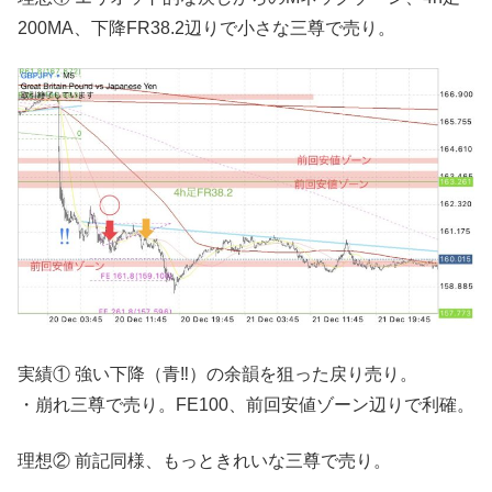
200MA、下降FR38.2辺りで小さな三尊で売り。
実績① 強い下降（青‼︎）の余韻を狙った戻り売り。
・崩れ三尊で売り。FE100、前回安値ゾーン辺りで利確。
理想② 前記同様、もっときれいな三尊で売り。