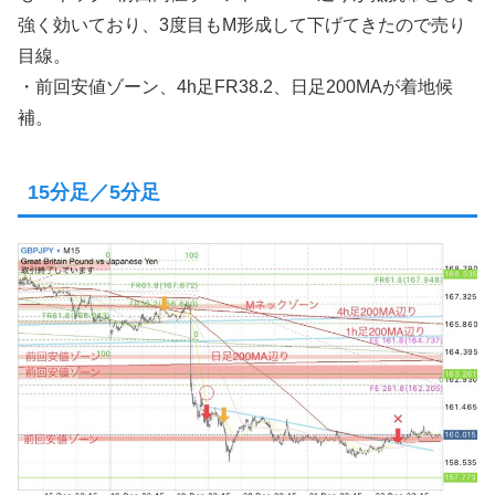
強く効いており、3度目もM形成して下げてきたので売り
目線。
・前回安値ゾーン、4h足FR38.2、日足200MAが着地候
補。
15分足／5分足