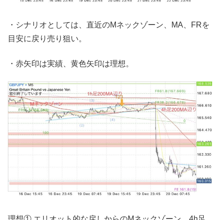
・シナリオとしては、直近のMネックゾーン、MA、FRを
目安に戻り売り狙い。
・赤矢印は実績、黄色矢印は理想。
理想① エリオット的な戻しからのMネックゾーン、4h足