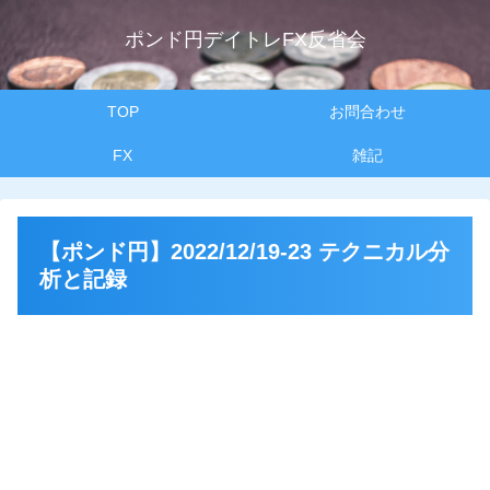
ポンド円デイトレFX反省会
TOP
お問合わせ
FX
雑記
【ポンド円】2022/12/19-23 テクニカル分
析と記録