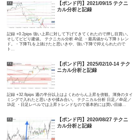
【ポンド円】2021/09/15 テクニ
FX
カル分析と記録
記録 +0.2pips 強い上昇に対して下げてきてくれたので押し目買い。
そしてビビり建値。 テクニカル分析 4h足 ・最高値から下降トレン
ド。・下降TLを上抜けたと思いきや、強い下降で抑えられたので
ト...
【ポンド円】2025/02/10-14 テク
FX
ニカル分析と記録
記録 +32.8pips 週の半分以上はよくわからん上昇を傍観。渾身のタイ
ミングで入れたと思いきや揉み合い。 テクニカル分析 日足／4h足／
1h足 ・日足レベルでは上昇トレンドなので基本的には買い目線...
【ポンド円】2020/08/27 テクニ
FX
カル分析と記録