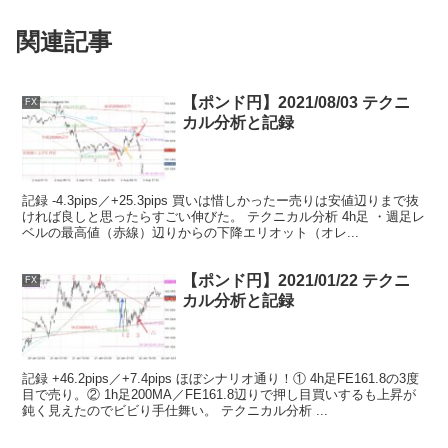
関連記事
【ポンド円】2021/08/03 テクニ
FX
カル分析と記録
記録 -4.3pips／+25.3pips 買いは惜しかったー売りは安値辺りまで抜
ければ良しと思ったらすごい伸びた。 テクニカル分析 4h足 ・週足レ
ベルの最高値（赤線）辺りからの下降エリオット（オレ...
【ポンド円】2021/01/22 テクニ
FX
カル分析と記録
記録 +46.2pips／+7.4pips ほぼシナリオ通り！① 4h足FE161.8の3度
目で売り。② 1h足200MA／FE161.8辺りで押し目買いするも上昇が
鈍く見えたのでビビり手仕舞い。 テクニカル分析 ...