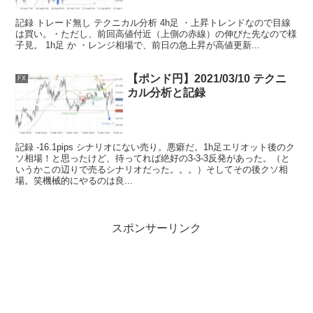
記録 トレード無し テクニカル分析 4h足 ・上昇トレンドなので目線
は買い。・ただし、前回高値付近（上側の赤線）の伸びた先なので様
子見。 1h足 か ・レンジ相場で、前日の急上昇が高値更新...
【ポンド円】2021/03/10 テクニ
FX
カル分析と記録
記録 -16.1pips シナリオにない売り。悪癖だ。1h足エリオット後のク
ソ相場！と思ったけど、待ってれば絶好の3-3-3反発があった。（と
いうかこの辺りで売るシナリオだった。。。）そしてその後クソ相
場。笑機械的にやるのは良...
スポンサーリンク