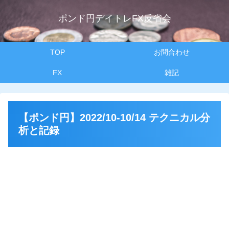
ポンド円デイトレFX反省会
TOP
お問合わせ
FX
雑記
【ポンド円】2022/10-10/14 テクニカル分
析と記録