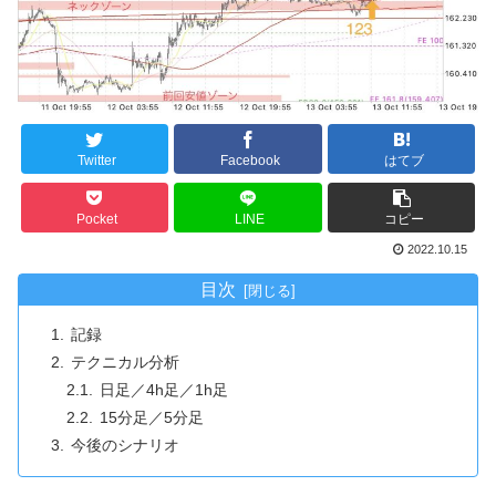
Twitter
Facebook
はてブ
Pocket
LINE
コピー
2022.10.15
目次
記録
テクニカル分析
日足／4h足／1h足
15分足／5分足
今後のシナリオ