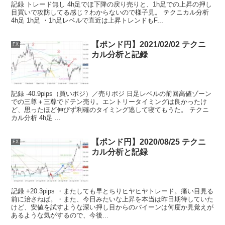
記録 トレード無し 4h足でほ下降の戻り売りと、1h足での上昇の押し
目買いで攻防してる感じ？わからないので様子見。 テクニカル分析
4h足 1h足 ・1h足レベルで直近は上昇トレンドもF...
【ポンド円】2021/02/02 テクニ
FX
カル分析と記録
記録 -40.9pips（買いポジ）／売りポジ 日足レベルの前回高値ゾーン
での三尊＋三尊でドテン売り。エントリータイミングは良かったけ
ど、思ったほど伸びず利確のタイミング逃して寝てもうた。 テクニ
カル分析 4h足 ...
【ポンド円】2020/08/25 テクニ
FX
カル分析と記録
記録 +20.3pips ・またしても早とちりヒヤヒヤトレード。痛い目見る
前に治さねば。・また、今日みたいな上昇を本当は昨日期待していた
けど、安値を試すような深い押し目からのバイーンは何度か見覚えが
あるような気がするので、今後...