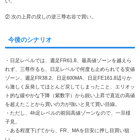
い。
② 次の上昇の戻しの逆三尊右谷で買い。
今後のシナリオ
・日足レベルでは、週足FR61.8、最高値ゾーンを越えら
れず、三尊作るも、日足レベルで何度も止められてる安値
ゾーン、週足FR38.2、日足600MA、日足FE161.8辺りか
ら激しく反発してほとんど戻してしまったこと、エリオッ
ト的な緩やかな下降（紫数字）から鋭い上昇で直近の高値
を超えたことから買いの力が強いと見て買い目線。
・ただし、4h足レベルの前回高値ゾーンなので、一旦様
子見。
・ある程度下げてから、FR、MAを目安に押し目買い狙
い。